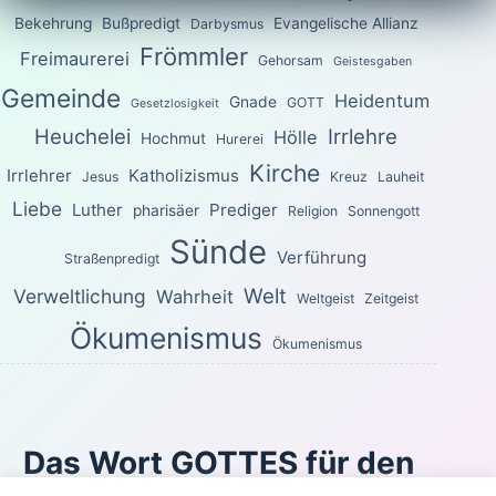
Bekehrung
Bußpredigt
Evangelische Allianz
Darbysmus
Frömmler
Freimaurerei
Gehorsam
Geistesgaben
Gemeinde
Heidentum
Gnade
GOTT
Gesetzlosigkeit
Heuchelei
Irrlehre
Hölle
Hochmut
Hurerei
Kirche
Irrlehrer
Katholizismus
Jesus
Kreuz
Lauheit
Liebe
Luther
Prediger
pharisäer
Religion
Sonnengott
Sünde
Verführung
Straßenpredigt
Welt
Verweltlichung
Wahrheit
Weltgeist
Zeitgeist
Ökumenismus
Ökumenismus
Das Wort GOTTES für den