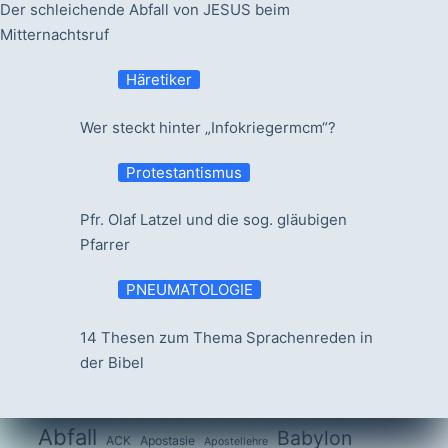
Der schleichende Abfall von JESUS beim
Mitternachtsruf
Häretiker
Wer steckt hinter „Infokriegermcm“?
Protestantismus
Pfr. Olaf Latzel und die sog. gläubigen
Pfarrer
PNEUMATOLOGIE
14 Thesen zum Thema Sprachenreden in
der Bibel
Abfall
Babylon
ACK
Apostasie
Apostellehre