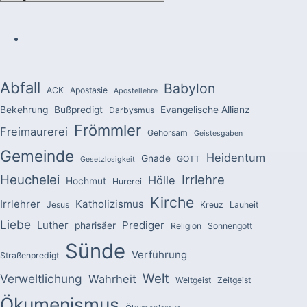
Abfall
Babylon
ACK
Apostasie
Apostellehre
Bekehrung
Bußpredigt
Evangelische Allianz
Darbysmus
Frömmler
Freimaurerei
Gehorsam
Geistesgaben
Gemeinde
Heidentum
Gnade
GOTT
Gesetzlosigkeit
Heuchelei
Irrlehre
Hölle
Hochmut
Hurerei
Kirche
Irrlehrer
Katholizismus
Jesus
Kreuz
Lauheit
Liebe
Luther
Prediger
pharisäer
Religion
Sonnengott
Sünde
Verführung
Straßenpredigt
Welt
Verweltlichung
Wahrheit
Weltgeist
Zeitgeist
Ökumenismus