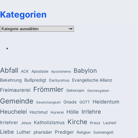
Kategorien
Kategorien
Abfall
Babylon
ACK
Apostasie
Apostellehre
Bekehrung
Bußpredigt
Evangelische Allianz
Darbysmus
Frömmler
Freimaurerei
Gehorsam
Geistesgaben
Gemeinde
Heidentum
Gnade
GOTT
Gesetzlosigkeit
Heuchelei
Irrlehre
Hölle
Hochmut
Hurerei
Kirche
Irrlehrer
Katholizismus
Jesus
Kreuz
Lauheit
Liebe
Luther
Prediger
pharisäer
Religion
Sonnengott