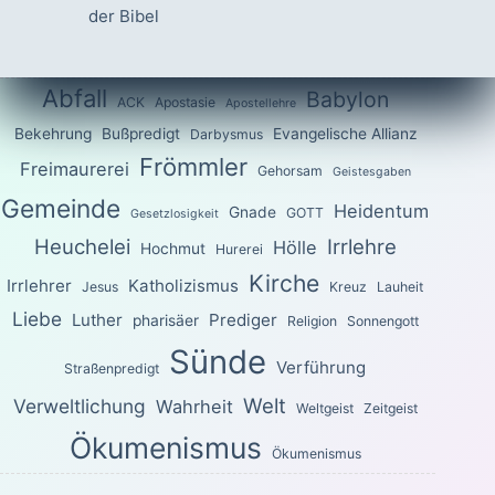
der Bibel
Abfall
Babylon
ACK
Apostasie
Apostellehre
Bekehrung
Bußpredigt
Evangelische Allianz
Darbysmus
Frömmler
Freimaurerei
Gehorsam
Geistesgaben
Gemeinde
Heidentum
Gnade
GOTT
Gesetzlosigkeit
Heuchelei
Irrlehre
Hölle
Hochmut
Hurerei
Kirche
Irrlehrer
Katholizismus
Jesus
Kreuz
Lauheit
Liebe
Luther
Prediger
pharisäer
Religion
Sonnengott
Sünde
Verführung
Straßenpredigt
Welt
Verweltlichung
Wahrheit
Weltgeist
Zeitgeist
Ökumenismus
Ökumenismus