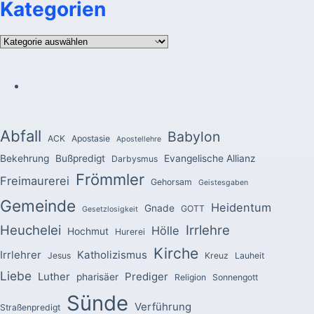
Kategorien
Kategorien
Abfall
Babylon
ACK
Apostasie
Apostellehre
Bekehrung
Bußpredigt
Evangelische Allianz
Darbysmus
Frömmler
Freimaurerei
Gehorsam
Geistesgaben
Gemeinde
Heidentum
Gnade
GOTT
Gesetzlosigkeit
Heuchelei
Irrlehre
Hölle
Hochmut
Hurerei
Kirche
Irrlehrer
Katholizismus
Jesus
Kreuz
Lauheit
Liebe
Luther
Prediger
pharisäer
Religion
Sonnengott
Sünde
Verführung
Straßenpredigt