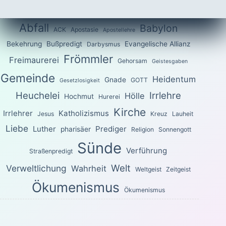
Abfall
Babylon
ACK
Apostasie
Apostellehre
Bekehrung
Bußpredigt
Evangelische Allianz
Darbysmus
Frömmler
Freimaurerei
Gehorsam
Geistesgaben
Gemeinde
Heidentum
Gnade
GOTT
Gesetzlosigkeit
Heuchelei
Irrlehre
Hölle
Hochmut
Hurerei
Kirche
Irrlehrer
Katholizismus
Jesus
Kreuz
Lauheit
Liebe
Luther
Prediger
pharisäer
Religion
Sonnengott
Sünde
Verführung
Straßenpredigt
Welt
Verweltlichung
Wahrheit
Weltgeist
Zeitgeist
Ökumenismus
Ökumenismus