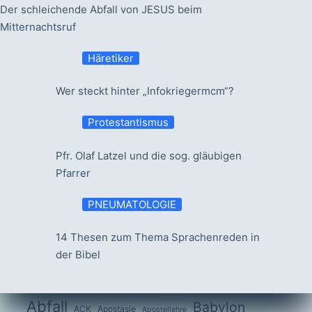
Der schleichende Abfall von JESUS beim
Mitternachtsruf
Häretiker
Wer steckt hinter „Infokriegermcm“?
Protestantismus
Pfr. Olaf Latzel und die sog. gläubigen
Pfarrer
PNEUMATOLOGIE
14 Thesen zum Thema Sprachenreden in
der Bibel
Abfall
Babylon
ACK
Apostasie
Apostellehre