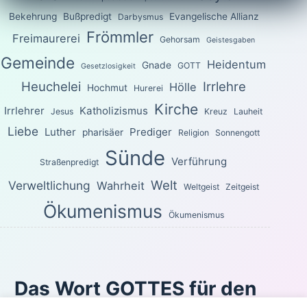
Bekehrung
Bußpredigt
Evangelische Allianz
Darbysmus
Frömmler
Freimaurerei
Gehorsam
Geistesgaben
Gemeinde
Heidentum
Gnade
GOTT
Gesetzlosigkeit
Heuchelei
Irrlehre
Hölle
Hochmut
Hurerei
Kirche
Irrlehrer
Katholizismus
Jesus
Kreuz
Lauheit
Liebe
Luther
Prediger
pharisäer
Religion
Sonnengott
Sünde
Verführung
Straßenpredigt
Welt
Verweltlichung
Wahrheit
Weltgeist
Zeitgeist
Ökumenismus
Ökumenismus
Das Wort GOTTES für den