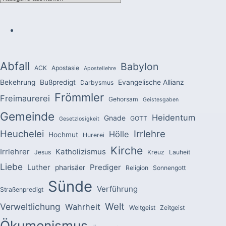
Abfall
Babylon
ACK
Apostasie
Apostellehre
Bekehrung
Bußpredigt
Evangelische Allianz
Darbysmus
Frömmler
Freimaurerei
Gehorsam
Geistesgaben
Gemeinde
Heidentum
Gnade
GOTT
Gesetzlosigkeit
Heuchelei
Irrlehre
Hölle
Hochmut
Hurerei
Kirche
Irrlehrer
Katholizismus
Jesus
Kreuz
Lauheit
Liebe
Luther
Prediger
pharisäer
Religion
Sonnengott
Sünde
Verführung
Straßenpredigt
Welt
Verweltlichung
Wahrheit
Weltgeist
Zeitgeist
Ökumenismus