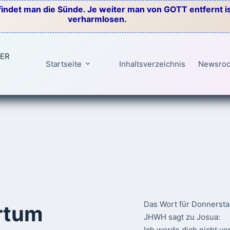
indet man die Sünde. Je weiter man von GOTT entfernt ist
verharmlosen.
TER
Startseite
Inhaltsverzeichnis
Newsro
Das Wort für Donnersta
rtum
JHWH sagt zu Josua:
Ich werde dich nicht ve