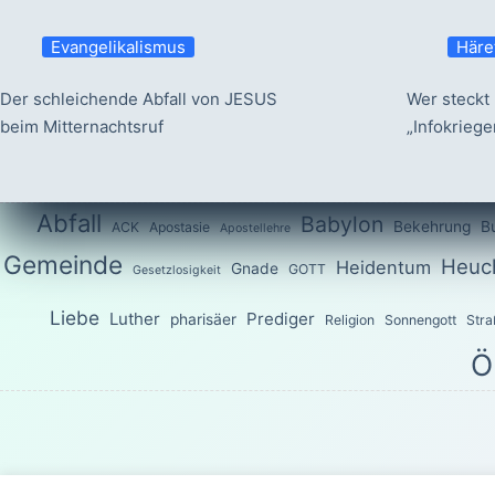
Evangelikalismus
Häre
Der schleichende Abfall von JESUS
Wer steckt 
beim Mitternachtsruf
„Infokrieg
Abfall
Babylon
Bekehrung
B
ACK
Apostasie
Apostellehre
Gemeinde
Heuch
Heidentum
Gnade
GOTT
Gesetzlosigkeit
Liebe
Luther
Prediger
pharisäer
Religion
Sonnengott
Stra
Ö
Das Wort G