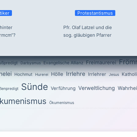
tiker
Protestantismus
hinter
Pfr. Olaf Latzel und die
ermcm“?
sog. gläubigen Pfarrer
Fröm
Freimaurerei
ußpredigt
Evangelische Allianz
Darbysmus
elei
Irrlehre
Hölle
Irrlehrer
Kathol
Hochmut
Hurerei
Jesus
Sünde
Verweltlichung
Wahrhei
Verführung
ßenpredigt
kumenismus
Ökumenismus
OTTES für den heutigen Tag