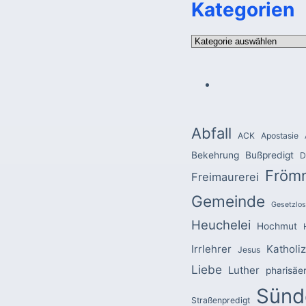
Kategorien
Kategorien
Abfall
ACK
Apostasie
Bekehrung
Bußpredigt
D
Fröm
Freimaurerei
Gemeinde
Gesetzlos
Heuchelei
Hochmut
Irrlehrer
Katholi
Jesus
Liebe
Luther
pharisäe
Sünd
Straßenpredigt