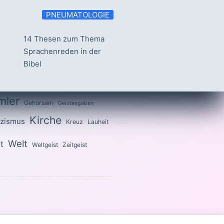
PNEUMATOLOGIE
14 Thesen zum Thema
Sprachenreden in der
Bibel
mler
Gehorsam
Geistesgaben
Kirche
izismus
Kreuz
Lauheit
Welt
t
Weltgeist
Zeitgeist