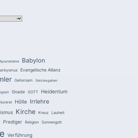
Babylon
Apostellehre
Evangelische Allianz
arbysmus
mler
Gehorsam
Geistesgaben
Heidentum
Gnade
GOTT
igkeit
Irrlehre
Hölle
Hurerei
Kirche
zismus
Kreuz
Lauheit
Prediger
r
Religion
Sonnengott
e
Verführung