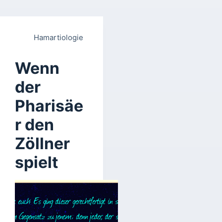
Hamartiologie
Wenn
der
Pharisäe
r den
Zöllner
spielt