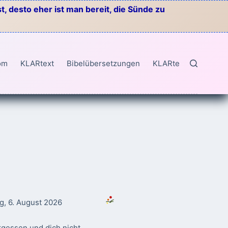
, desto eher ist man bereit, die Sünde zu
om
KLARtext
Bibelübersetzungen
KLARtext
g, 6. August 2026
rgessen und dich nicht