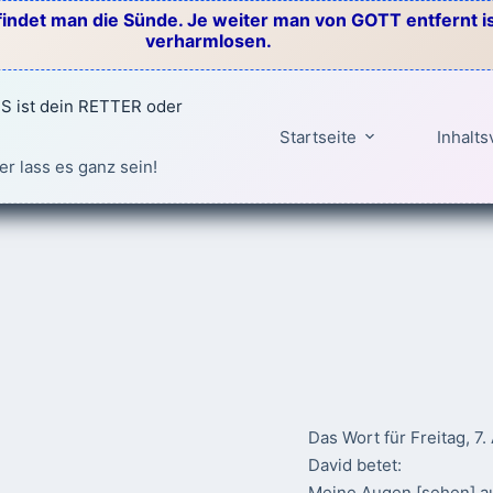
indet man die Sünde. Je weiter man von GOTT entfernt ist
verharmlosen.
 ist dein RETTER oder
Startseite
Inhalts
er lass es ganz sein!
Das Wort für Freitag, 7
David betet:
Meine Augen [sehen] au