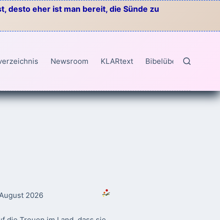
, desto eher ist man bereit, die Sünde zu
verzeichnis
Newsroom
KLARtext
Bibelübersetzungen
. August 2026
f die Treuen im Land, dass sie