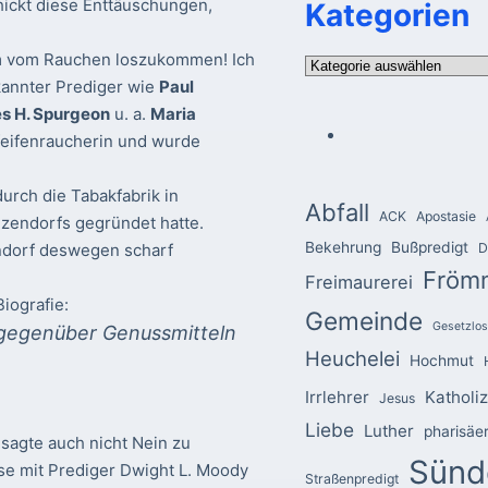
hickt diese Enttäuschungen,
Kategorien
um vom Rauchen loszukommen! Ich
Kategorien
ekannter Prediger wie
Paul
es H. Spurgeon
u. a.
Maria
Pfeifenraucherin und wurde
urch die Tabakfabrik in
Abfall
ACK
Apostasie
zendorfs gegründet hatte.
Bekehrung
Bußpredigt
ndorf deswegen scharf
D
Fröm
Freimaurerei
iografie:
Gemeinde
Gesetzlos
 gegenüber Genussmitteln
Heuchelei
Hochmut
Irrlehrer
Katholi
Jesus
Liebe
Luther
pharisäe
 sagte auch nicht Nein zu
Sünd
rse mit Prediger Dwight L. Moody
Straßenpredigt