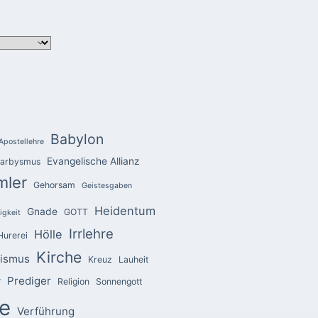
Babylon
Apostellehre
Evangelische Allianz
arbysmus
mler
Gehorsam
Geistesgaben
Heidentum
Gnade
GOTT
igkeit
Irrlehre
Hölle
Hurerei
Kirche
zismus
Kreuz
Lauheit
Prediger
r
Religion
Sonnengott
e
Verführung