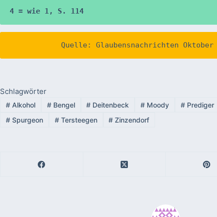
4 = wie 1, S. 114
Schlagwörter
#
Alkohol
#
Bengel
#
Deitenbeck
#
Moody
#
Prediger
#
Spurgeon
#
Tersteegen
#
Zinzendorf