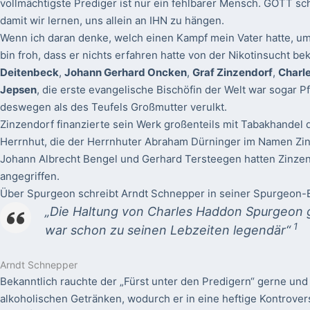
vollmächtigste Prediger ist nur ein fehlbarer Mensch. GOTT sc
damit wir lernen, uns allein an IHN zu hängen.
Wenn ich daran denke, welch einen Kampf mein Vater hatte, 
bin froh, dass er nichts erfahren hatte von der Nikotinsucht b
Deitenbeck
,
Johann Gerhard Oncken
,
Graf Zinzendorf
,
Charl
Jepsen
, die erste evangelische Bischöfin der Welt war sogar 
deswegen als des Teufels Großmutter verulkt.
Zinzendorf finanzierte sein Werk großenteils mit Tabakhandel d
Herrnhut, die der Herrnhuter Abraham Dürninger im Namen Zin
Johann Albrecht Bengel und Gerhard Tersteegen hatten Zinze
angegriffen.
Über Spurgeon schreibt Arndt Schnepper in seiner Spurgeon-B
„Die Haltung von Charles Haddon Spurgeon
1
war schon zu seinen Lebzeiten legendär“
Arndt Schnepper
Bekanntlich rauchte der „Fürst unter den Predigern“ gerne und
alkoholischen Getränken, wodurch er in eine heftige Kontrove