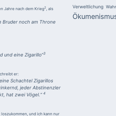
Verweltlichung
Wahr
2
gen Jahre nach dem Krieg
, als
Ökumenismu
em Bruder noch am Throne
3
d und eine Zigarillo“
hreibt er:
eine Schachtel Zigarillos
winkernd, jeder Abstinenzler
4
kt, hat zwei Vögel.“
ht loszukommen, und ich kann nur