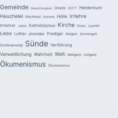
Gemeinde
Heidentum
Gnade
GOTT
Gesetzlosigkeit
Heuchelei
Irrlehre
Hölle
Hochmut
Hurerei
Kirche
Irrlehrer
Katholizismus
Jesus
Kreuz
Lauheit
Liebe
Luther
Prediger
pharisäer
Religion
Sonnengott
Sünde
Verführung
Straßenpredigt
Welt
Verweltlichung
Wahrheit
Weltgeist
Zeitgeist
Ökumenismus
Ökumenismus