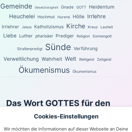
Gemeinde
Heidentum
Gnade
GOTT
Gesetzlosigkeit
Heuchelei
Irrlehre
Hölle
Hochmut
Hurerei
Kirche
Irrlehrer
Katholizismus
Jesus
Kreuz
Lauheit
Liebe
Luther
Prediger
pharisäer
Religion
Sonnengott
Sünde
Verführung
Straßenpredigt
Welt
Verweltlichung
Wahrheit
Weltgeist
Zeitgeist
Ökumenismus
Ökumenismus
Das Wort GOTTES für den
heutigen Tag
Cookies-Einstellungen
Wie du den Weg des Windes nicht kennst und nicht die
Wir möchten die Informationen auf dieser Webseite an Deine