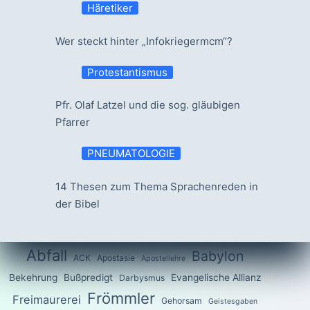
Häretiker
Wer steckt hinter „Infokriegermcm“?
Protestantismus
Pfr. Olaf Latzel und die sog. gläubigen
Pfarrer
PNEUMATOLOGIE
14 Thesen zum Thema Sprachenreden in
der Bibel
Abfall
Babylon
ACK
Apostasie
Apostellehre
Bekehrung
Bußpredigt
Evangelische Allianz
Darbysmus
Frömmler
Freimaurerei
Gehorsam
Geistesgaben