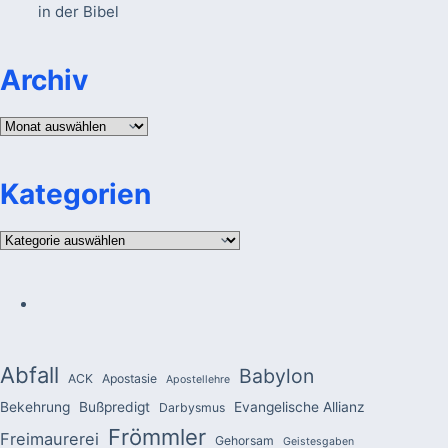
in der Bibel
Archiv
Archiv
Kategorien
Kategorien
Abfall
Babylon
ACK
Apostasie
Apostellehre
Bekehrung
Bußpredigt
Evangelische Allianz
Darbysmus
Frömmler
Freimaurerei
Gehorsam
Geistesgaben