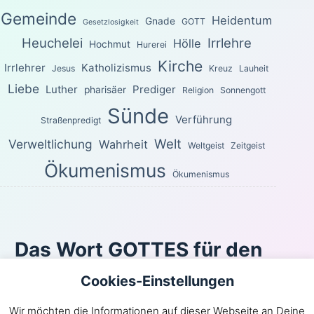
Gemeinde
Heidentum
Gnade
GOTT
Gesetzlosigkeit
Heuchelei
Irrlehre
Hölle
Hochmut
Hurerei
Kirche
Irrlehrer
Katholizismus
Jesus
Kreuz
Lauheit
Liebe
Luther
Prediger
pharisäer
Religion
Sonnengott
Sünde
Verführung
Straßenpredigt
Welt
Verweltlichung
Wahrheit
Weltgeist
Zeitgeist
Ökumenismus
Ökumenismus
Das Wort GOTTES für den
heutigen Tag
Cookies-Einstellungen
Für die Freiheit hat Christus uns frei gemacht. Steht
Wir möchten die Informationen auf dieser Webseite an Deine