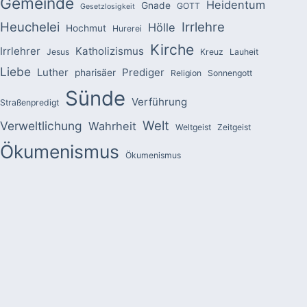
Gemeinde
Heidentum
Gnade
GOTT
Gesetzlosigkeit
Heuchelei
Irrlehre
Hölle
Hochmut
Hurerei
Kirche
Irrlehrer
Katholizismus
Jesus
Kreuz
Lauheit
Liebe
Luther
Prediger
pharisäer
Religion
Sonnengott
Sünde
Verführung
Straßenpredigt
Welt
Verweltlichung
Wahrheit
Weltgeist
Zeitgeist
Ökumenismus
Ökumenismus