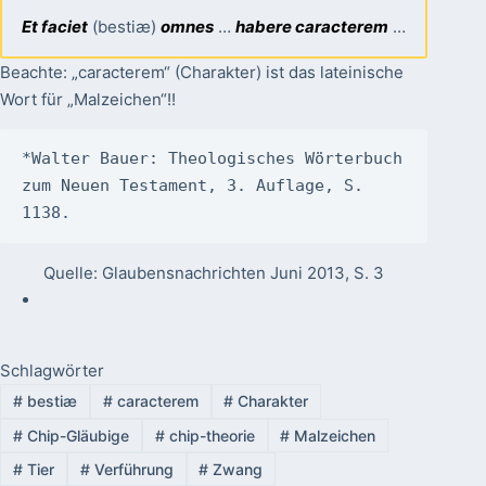
Et faciet
(bestiæ)
omnes
…
habere caracterem
…
Beachte: „caracterem“ (Charakter) ist das lateinische
Wort für „Malzeichen“!!
*Walter Bauer: Theologisches Wörterbuch 
zum Neuen Testament, 3. Auflage, S. 
1138.
Quelle: Glaubensnachrichten Juni 2013, S. 3
Schlagwörter
#
bestiæ
#
caracterem
#
Charakter
#
Chip-Gläubige
#
chip-theorie
#
Malzeichen
#
Tier
#
Verführung
#
Zwang