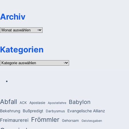
Archiv
Archiv
Kategorien
Kategorien
Abfall
Babylon
ACK
Apostasie
Apostellehre
Bekehrung
Bußpredigt
Evangelische Allianz
Darbysmus
Frömmler
Freimaurerei
Gehorsam
Geistesgaben