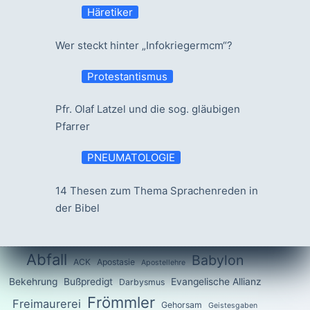
Häretiker
Wer steckt hinter „Infokriegermcm“?
Protestantismus
Pfr. Olaf Latzel und die sog. gläubigen
Pfarrer
PNEUMATOLOGIE
14 Thesen zum Thema Sprachenreden in
der Bibel
Abfall
Babylon
ACK
Apostasie
Apostellehre
Bekehrung
Bußpredigt
Evangelische Allianz
Darbysmus
Frömmler
Freimaurerei
Gehorsam
Geistesgaben