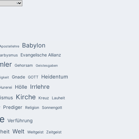
Babylon
Apostellehre
Evangelische Allianz
arbysmus
mler
Gehorsam
Geistesgaben
Heidentum
Gnade
GOTT
igkeit
Irrlehre
Hölle
Hurerei
Kirche
zismus
Kreuz
Lauheit
Prediger
r
Religion
Sonnengott
e
Verführung
Welt
heit
Weltgeist
Zeitgeist