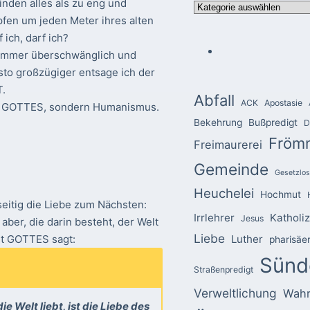
inden alles als zu eng und
Kategorien
pfen um jeden Meter ihres alten
 ich, darf ich?
t immer überschwänglich und
sto großzügiger entsage ich der
T.
Abfall
ACK
Apostasie
iebe GOTTES, sondern Humanismus.
Bekehrung
Bußpredigt
D
Fröm
Freimaurerei
Gemeinde
Gesetzlos
Heuchelei
Hochmut
eitig die Liebe zum Nächsten:
Irrlehrer
Katholi
Jesus
 aber, die darin besteht, der Welt
Liebe
Luther
ort GOTTES sagt:
pharisäe
Sünd
Straßenpredigt
Verweltlichung
Wahr
e Welt liebt, ist die Liebe des