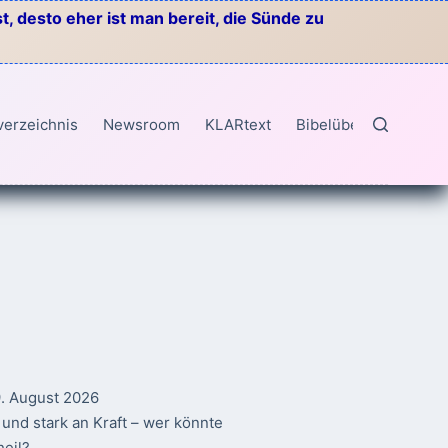
, desto eher ist man bereit, die Sünde zu
verzeichnis
Newsroom
KLARtext
Bibelübersetzungen
9. August 2026
und stark an Kraft – wer könnte
heil?