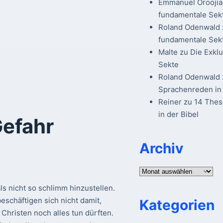
Emmanuel Oroojia
fundamentale Sek
Roland Odenwald
fundamentale Sek
Malte
zu
Die Exkl
Sekte
Roland Odenwald
Sprachenreden in 
Reiner
zu
14 The
in der Bibel
Gefahr
Archiv
Archiv
s nicht so schlimm hinzustellen.
beschäftigen sich nicht damit,
Kategorien
 Christen noch alles tun dürften.