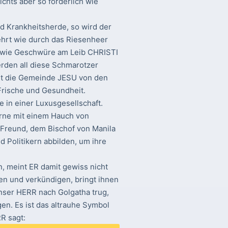
chts aber so förderlich wie
 Krankheitsherde, so wird der
ehrt wie durch das Riesenheer
 wie Geschwüre am Leib CHRISTI
rden all diese Schmarotzer
reit die Gemeinde JESU von den
Frische und Gesundheit.
e in einer Luxusgesellschaft.
erne mit einem Hauch von
 Freund, dem Bischof von Manila
d Politikern abbilden, um ihre
!
, meint ER damit gewiss nicht
en und verkündigen, bringt ihnen
nser HERR nach Golgatha trug,
en. Es ist das altrauhe Symbol
R sagt: