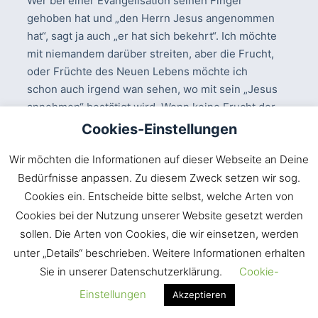
Wer bei einer Evangelisation seinen Finger
gehoben hat und „den Herrn Jesus angenommen
hat“, sagt ja auch „er hat sich bekehrt“. Ich möchte
mit niemandem darüber streiten, aber die Frucht,
oder Früchte des Neuen Lebens möchte ich
schon auch irgend wan sehen, wo mit sein „Jesus
annehmen“ bestätigt wird. Wenn keine Frucht der
Buse ist, kann sein „fröhliches mitmachen“ in
Cookies-Einstellungen
einer Organisation/“Gemeinde“ ne ganze Weile
Wir möchten die Informationen auf dieser Webseite an Deine
anhalten bis er gezwungen wird Farbe zu
bekennen. Das möchte ja auch der Heiland, oder
Bedürfnisse anpassen. Zu diesem Zweck setzen wir sog.
anders gesagt, Gott lässt sich nicht spotten. Dass
Cookies ein. Entscheide bitte selbst, welche Arten von
ist schon eine ernste sache die die Kinder Gottes
Cookies bei der Nutzung unserer Website gesetzt werden
kennen und erfahren im Leben mit Christus
sollen. Die Arten von Cookies, die wir einsetzen, werden
1.Korinther 8:3. Und wer von IHM erkannt ist hat in
unter „Details“ beschrieben. Weitere Informationen erhalten
sich das Zeugnis des Allerhöchsten in Christus
Sie in unserer Datenschutzerklärung.
Cookie-
Jesus und läuft vor Freude über. Oder was denkt
Einstellungen
Akzeptieren
ihr?