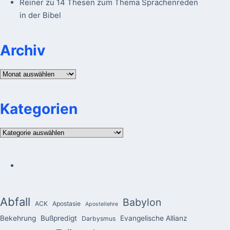
Reiner
zu
14 Thesen zum Thema Sprachenreden
in der Bibel
Archiv
Archiv
Kategorien
Kategorien
Abfall
Babylon
ACK
Apostasie
Apostellehre
Bekehrung
Bußpredigt
Evangelische Allianz
Darbysmus