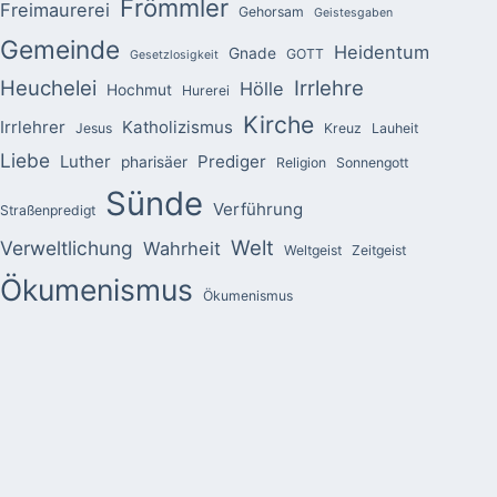
Frömmler
Freimaurerei
Gehorsam
Geistesgaben
Gemeinde
Heidentum
Gnade
GOTT
Gesetzlosigkeit
Heuchelei
Irrlehre
Hölle
Hochmut
Hurerei
Kirche
Irrlehrer
Katholizismus
Jesus
Kreuz
Lauheit
Liebe
Luther
Prediger
pharisäer
Religion
Sonnengott
Sünde
Verführung
Straßenpredigt
Welt
Verweltlichung
Wahrheit
Weltgeist
Zeitgeist
Ökumenismus
Ökumenismus