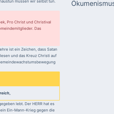
naustun müssen wir selbst tun.
Ökumenismu
, Pro Christ und Christival
emeindemitglieder. Das
hre ist ein Zeichen, dass Satan
elesen und das Kreuz Christi auf
ine Gemeindewachstumsbewegung
lreich
„
ngegeben lebt. Der HERR hat es
 ein Ein-Mann-Krieg gegen die