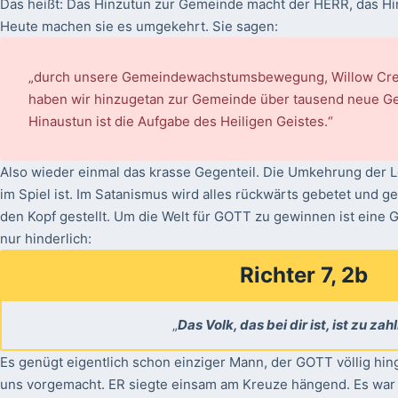
Das heißt: Das Hinzutun zur Gemeinde macht der HERR, das Hi
Heute machen sie es umgekehrt. Sie sagen:
„durch unsere Gemeindewachstumsbewegung, Willow Creek
haben wir hinzugetan zur Gemeinde über tausend neue G
Hinaustun ist die Aufgabe des Heiligen Geistes.“
Also wieder einmal das krasse Gegenteil. Die Umkehrung der Le
im Spiel ist. Im Satanismus wird alles rückwärts gebetet und g
den Kopf gestellt. Um die Welt für GOTT zu gewinnen ist e
nur hinderlich:
Richter 7, 2b
„
Das Volk, das bei dir ist, ist zu zah
Es genügt eigentlich schon einziger Mann, der GOTT völlig hi
uns vorgemacht. ER siegte einsam am Kreuze hängend. Es war