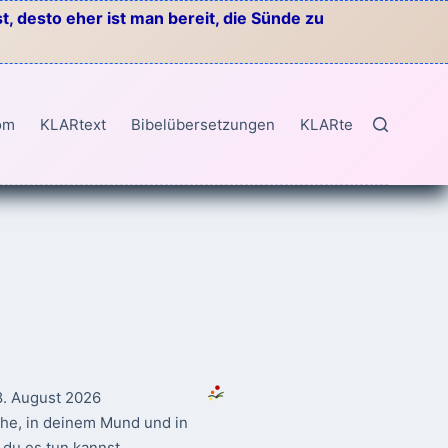
, desto eher ist man bereit, die Sünde zu
om
KLARtext
Bibelübersetzungen
KLARtext
8. August 2026
ahe, in deinem Mund und in
du es tun kannst.