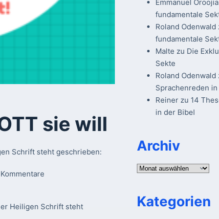
Emmanuel Oroojia
fundamentale Sek
Roland Odenwald
fundamentale Sek
Malte
zu
Die Exkl
Sekte
Roland Odenwald
Sprachenreden in 
Reiner
zu
14 The
in der Bibel
TT sie will
Archiv
en Schrift steht geschrieben:
Archiv
 Kommentare
Kategorien
r Heiligen Schrift steht