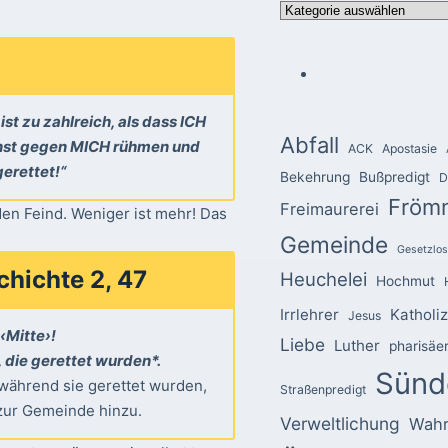
Kategorien
st zu zahlreich, als dass ICH
Abfall
sonst gegen MICH rühmen und
ACK
Apostasie
erettet!“
Bekehrung
Bußpredigt
D
Fröm
Freimaurerei
en Feind. Weniger ist mehr! Das
Gemeinde
Gesetzlos
chichte 2, 47
Heuchelei
Hochmut
Irrlehrer
Katholi
Jesus
‹Mitte›!
Liebe
Luther
pharisäe
 die gerettet wurden*.
Sünd
: während sie gerettet wurden,
Straßenpredigt
 zur Gemeinde hinzu.
Verweltlichung
Wahr