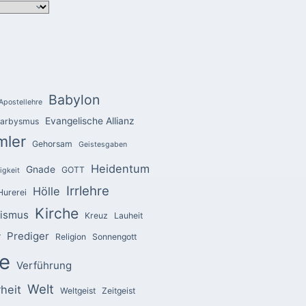
Babylon
Apostellehre
Evangelische Allianz
arbysmus
mler
Gehorsam
Geistesgaben
Heidentum
Gnade
GOTT
igkeit
Irrlehre
Hölle
Hurerei
Kirche
zismus
Kreuz
Lauheit
Prediger
r
Religion
Sonnengott
e
Verführung
Welt
heit
Weltgeist
Zeitgeist