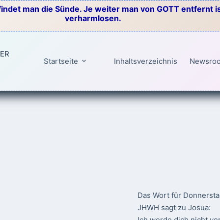
indet man die Sünde. Je weiter man von GOTT entfernt ist
verharmlosen.
TER
Startseite
Inhaltsverzeichnis
Newsro
Das Wort für Donnersta
JHWH sagt zu Josua:
Ich werde dich nicht ve