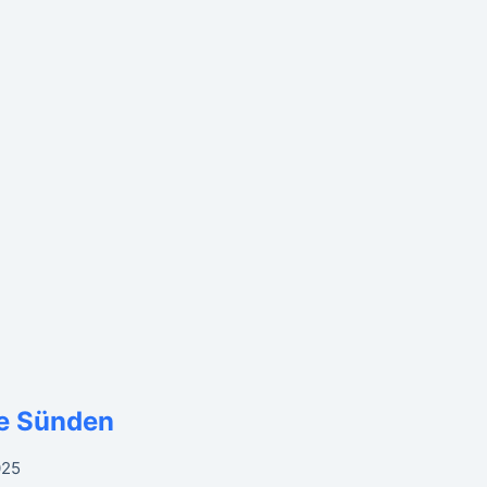
e Sünden
025