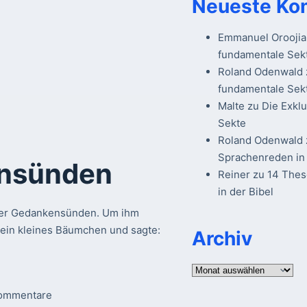
Neueste Ko
Emmanuel Oroojia
fundamentale Sek
Roland Odenwald
fundamentale Sek
Malte
zu
Die Exkl
Sekte
Roland Odenwald
Sprachenreden in 
nsünden
Reiner
zu
14 The
in der Bibel
über Gedankensünden. Um ihm
 ein kleines Bäumchen und sagte:
Archiv
Archiv
ommentare