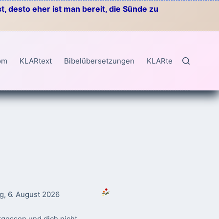
, desto eher ist man bereit, die Sünde zu
om
KLARtext
Bibelübersetzungen
KLARtext
g, 6. August 2026
rgessen und dich nicht