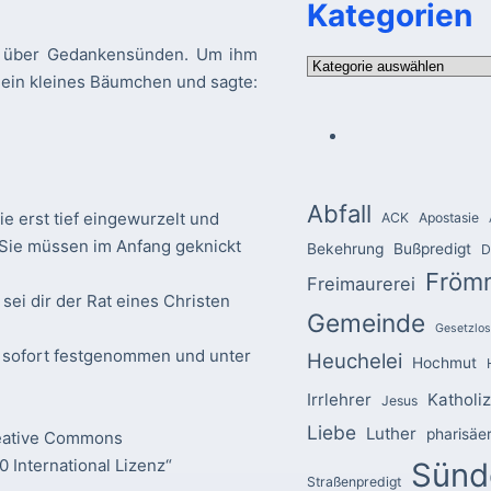
Kategorien
nn über Gedankensünden. Um ihm
Kategorien
m ein kleines Bäumchen und sagte:
Abfall
ie erst tief eingewurzelt und
ACK
Apostasie
 Sie müssen im Anfang geknickt
Bekehrung
Bußpredigt
D
Fröm
Freimaurerei
sei dir der Rat eines Christen
Gemeinde
Gesetzlos
r sofort festgenommen und unter
Heuchelei
Hochmut
Irrlehrer
Katholi
Jesus
Liebe
Luther
pharisäe
reative Commons
 International Lizenz“
Sünd
Straßenpredigt