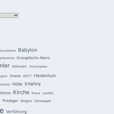
Babylon
Apostellehre
Evangelische Allianz
arbysmus
mler
Gehorsam
Geistesgaben
Heidentum
Gnade
GOTT
igkeit
Irrlehre
Hölle
Hurerei
Kirche
zismus
Kreuz
Lauheit
Prediger
r
Religion
Sonnengott
e
Verführung