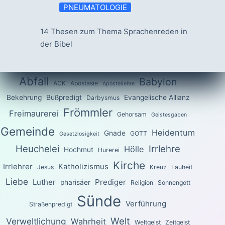
PNEUMATOLOGIE
14 Thesen zum Thema Sprachenreden in
der Bibel
Abfall
Babylon
ACK
Apostasie
Apostellehre
Bekehrung
Bußpredigt
Evangelische Allianz
Darbysmus
Frömmler
Freimaurerei
Gehorsam
Geistesgaben
Gemeinde
Heidentum
Gnade
GOTT
Gesetzlosigkeit
Heuchelei
Irrlehre
Hölle
Hochmut
Hurerei
Kirche
Irrlehrer
Katholizismus
Jesus
Kreuz
Lauheit
Liebe
Luther
Prediger
pharisäer
Religion
Sonnengott
Sünde
Verführung
Straßenpredigt
Welt
Verweltlichung
Wahrheit
Weltgeist
Zeitgeist