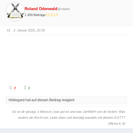
Roland Odenwald
@roland
1.459 Beiträge
#1
· 2. Januar 2025, 20:35
A
A
0
1
n
n
k
k
l
l
Hildegard hat auf diesen Beitrag reagiert.
i
i
c
c
k
k
e
e
Es ist dir gesagt, o Mensch, was gut ist und was JaHWeH von dir fordert: Was
n
n
f
f
anders als Recht tun, Liebe üben und demütig wandeln mit deinem GOTT?
ü
ü
r
r
(Micha 6, 8)
D
D
a
a
u
u