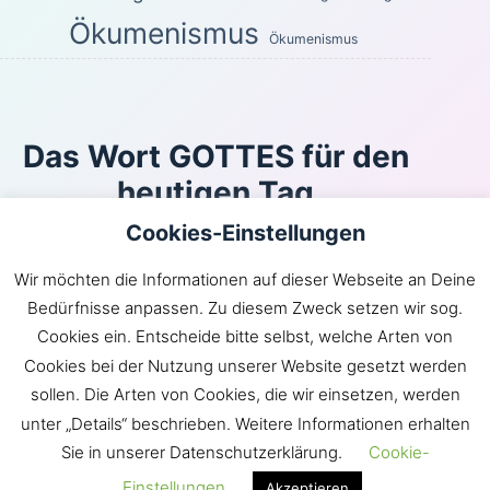
Ökumenismus
Ökumenismus
Das Wort GOTTES für den
heutigen Tag
Cookies-Einstellungen
Oder kann sich jemand in Schlupfwinkeln verbergen,
und ich, ich sähe ihn nicht?, spricht der HERR. Bin ich
Wir möchten die Informationen auf dieser Webseite an Deine
es nicht, der den Himmel und die Erde erfüllt?, spricht
Bedürfnisse anpassen. Zu diesem Zweck setzen wir sog.
der HERR.
Cookies ein. Entscheide bitte selbst, welche Arten von
Jeremia 23:24
Cookies bei der Nutzung unserer Website gesetzt werden
Inhaltsverzeichnis
|
Newsroom
|
KLARtext
|
sollen. Die Arten von Cookies, die wir einsetzen, werden
Bibelübersetzungen
|
Impressum
unter „Details“ beschrieben. Weitere Informationen erhalten
Sie in unserer Datenschutzerklärung.
Cookie-
GOTT hat die Gemeinde JESU in die Welt gebracht.
Satan hingegen möchte die Welt in die Gemeinde
Einstellungen
Akzeptieren