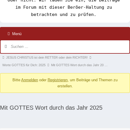
im Forum mit dieser Beröer-Haltung zu 
betrachten und zu prüfen. 
Menü
Forum-
Navigation
Forum-
JESUS CHRISTUS ist dein RETTER oder dein RICHTER!
Breadcrumbs
Worte GOTTES für Dich: 2025
Mit GOTTES Wort durch das Jahr 20 …
-
Bitte
Anmelden
oder
Registrieren
, um Beiträge und Themen zu
Du
erstellen.
bist
hier:
Mit GOTTES Wort durch das Jahr 2025