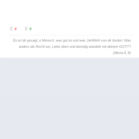
A
A
0
0
n
n
k
k
l
l
Es ist dir gesagt, o Mensch, was gut ist und was JaHWeH von dir fordert: Was
i
i
c
c
anders als Recht tun, Liebe üben und demütig wandeln mit deinem GOTT?
k
k
e
e
(Micha 6, 8)
n
n
f
f
ü
ü
r
r
D
D
a
a
u
u
m
m
e
e
n
n
n
n
a
a
c
c
h
h
u
o
n
b
t
e
e
n
n
.
.