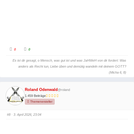
n
b
t
e
e
n
n
.
.
A
A
0
0
n
n
k
k
l
l
Es ist dir gesagt, o Mensch, was gut ist und was JaHWeH von dir fordert: Was
i
i
c
c
anders als Recht tun, Liebe üben und demütig wandeln mit deinem GOTT?
k
k
e
e
(Micha 6, 8)
n
n
f
f
ü
ü
r
r
D
D
Roland Odenwald
@roland
a
a
u
u
1.459 Beiträge
m
m
e
e
Themenersteller
n
n
n
n
a
a
c
c
#8
· 3. April 2026, 23:04
h
h
u
o
n
b
t
e
e
n
n
.