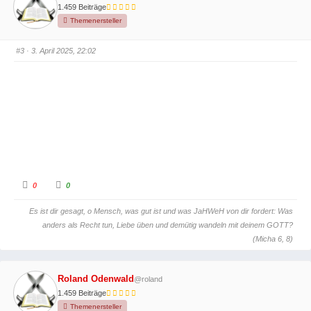
u
u
1.459 Beiträge
m
m
e
e
Themenersteller
n
n
n
n
a
a
c
c
#3
· 3. April 2025, 22:02
h
h
u
o
n
b
t
e
e
n
n
.
.
A
A
0
0
n
n
k
k
l
l
Es ist dir gesagt, o Mensch, was gut ist und was JaHWeH von dir fordert: Was
i
i
c
c
anders als Recht tun, Liebe üben und demütig wandeln mit deinem GOTT?
k
k
e
e
(Micha 6, 8)
n
n
f
f
ü
ü
r
r
D
D
Roland Odenwald
@roland
a
a
u
u
1.459 Beiträge
m
m
e
e
Themenersteller