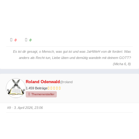
.
A
A
0
0
n
n
k
k
l
l
Es ist dir gesagt, o Mensch, was gut ist und was JaHWeH von dir fordert: Was
i
i
c
c
anders als Recht tun, Liebe üben und demütig wandeln mit deinem GOTT?
k
k
e
e
(Micha 6, 8)
n
n
f
f
ü
ü
r
r
D
D
Roland Odenwald
@roland
a
a
u
u
1.459 Beiträge
m
m
e
e
Themenersteller
n
n
n
n
a
a
c
c
#9
· 3. April 2026, 23:06
h
h
u
o
n
b
t
e
e
n
n
.
.