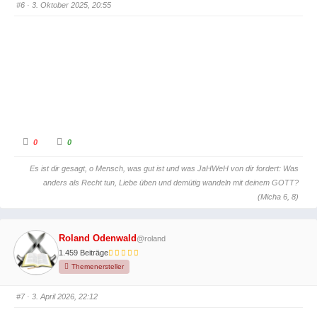
c
c
#6
· 3. Oktober 2025, 20:55
h
h
u
o
n
b
t
e
e
n
n
.
.
A
A
0
0
n
n
k
k
l
l
Es ist dir gesagt, o Mensch, was gut ist und was JaHWeH von dir fordert: Was
i
i
c
c
anders als Recht tun, Liebe üben und demütig wandeln mit deinem GOTT?
k
k
e
e
(Micha 6, 8)
n
n
f
f
ü
ü
r
r
D
D
Roland Odenwald
@roland
a
a
u
u
1.459 Beiträge
m
m
e
e
Themenersteller
n
n
n
n
a
a
c
c
#7
· 3. April 2026, 22:12
h
h
u
o