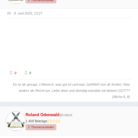
Themenersteller
h
h
u
o
n
b
#5
· 8. Juni 2025, 13:27
t
e
e
n
n
.
.
A
A
0
0
n
n
k
k
l
l
Es ist dir gesagt, o Mensch, was gut ist und was JaHWeH von dir fordert: Was
i
i
c
c
anders als Recht tun, Liebe üben und demütig wandeln mit deinem GOTT?
k
k
e
e
(Micha 6, 8)
n
n
f
f
ü
ü
r
r
D
D
Roland Odenwald
@roland
a
a
u
u
1.459 Beiträge
m
m
e
e
Themenersteller
n
n
n
n
a
a