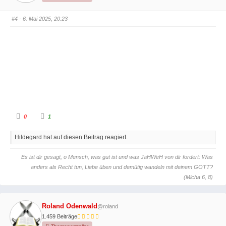
n
n
n
n
a
a
c
c
#4
· 6. Mai 2025, 20:23
h
h
u
o
n
b
t
e
e
n
n
.
.
A
A
0
1
n
n
k
k
l
l
Hildegard hat auf diesen Beitrag reagiert.
i
i
c
c
k
k
e
e
Es ist dir gesagt, o Mensch, was gut ist und was JaHWeH von dir fordert: Was
n
n
f
f
anders als Recht tun, Liebe üben und demütig wandeln mit deinem GOTT?
ü
ü
r
r
(Micha 6, 8)
D
D
a
a
u
u
m
m
e
e
Roland Odenwald
@roland
n
n
n
n
1.459 Beiträge
a
a
c
c