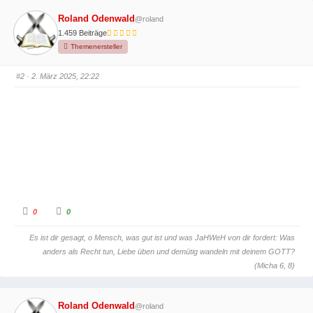
m
m
e
e
Roland Odenwald
@roland
n
n
n
n
1.459 Beiträge
a
a
c
c
Themenersteller
h
h
u
o
n
b
#2
· 2. März 2025, 22:22
t
e
e
n
n
.
.
A
A
0
0
n
n
k
k
l
l
Es ist dir gesagt, o Mensch, was gut ist und was JaHWeH von dir fordert: Was
i
i
c
c
anders als Recht tun, Liebe üben und demütig wandeln mit deinem GOTT?
k
k
e
e
(Micha 6, 8)
n
n
f
f
ü
ü
r
r
D
D
Roland Odenwald
@roland
a
a