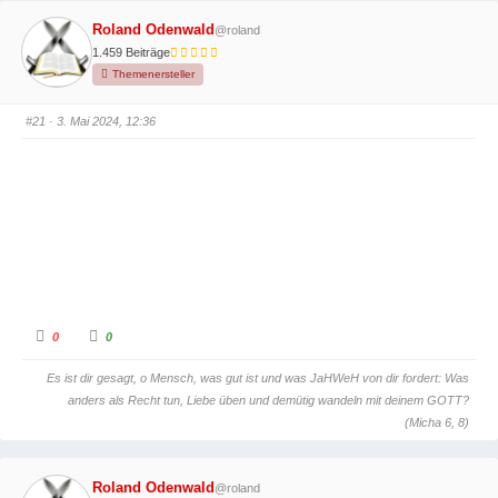
Roland Odenwald
@roland
1.459 Beiträge
Themenersteller
#21
· 3. Mai 2024, 12:36
A
A
0
0
n
n
k
k
l
l
Es ist dir gesagt, o Mensch, was gut ist und was JaHWeH von dir fordert: Was
i
i
c
c
anders als Recht tun, Liebe üben und demütig wandeln mit deinem GOTT?
k
k
e
e
(Micha 6, 8)
n
n
f
f
ü
ü
r
r
D
D
Roland Odenwald
@roland
a
a