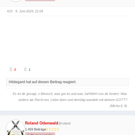
n
n
n
n
a
a
c
c
#23
· 9. Juni 2024, 21:04
h
h
u
o
n
b
t
e
e
n
n
.
.
A
A
0
1
n
n
k
k
l
l
Hildegard hat auf diesen Beitrag reagiert.
i
i
c
c
k
k
e
e
Es ist dir gesagt, o Mensch, was gut ist und was JaHWeH von dir fordert: Was
n
n
f
f
anders als Recht tun, Liebe üben und demütig wandeln mit deinem GOTT?
ü
ü
r
r
(Micha 6, 8)
D
D
a
a
u
u
m
m
e
e
Roland Odenwald
@roland
n
n
n
n
1.459 Beiträge
a
a
c
c