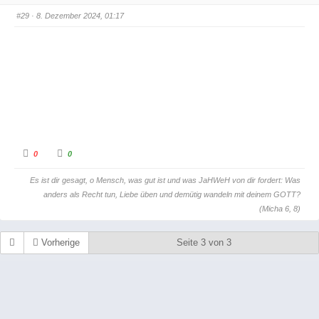
a
a
c
c
#29
· 8. Dezember 2024, 01:17
h
h
u
o
n
b
t
e
e
n
n
.
.
A
A
0
0
n
n
k
k
l
l
Es ist dir gesagt, o Mensch, was gut ist und was JaHWeH von dir fordert: Was
i
i
c
c
anders als Recht tun, Liebe üben und demütig wandeln mit deinem GOTT?
k
k
e
e
(Micha 6, 8)
n
n
f
f
ü
ü
r
r
Vorherige
Seite 3 von 3
D
D
a
a
u
u
m
m
e
e
n
n
n
n
a
a
c
c
h
h