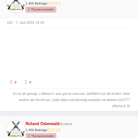
u
u
1.459 Beiträge
m
m
e
e
Themenersteller
n
n
n
n
a
a
c
c
#22
· 7. Juni 2024, 21:43
h
h
u
o
n
b
t
e
e
n
n
.
.
A
A
0
0
n
n
k
k
l
l
Es ist dir gesagt, o Mensch, was gut ist und was JaHWeH von dir fordert: Was
i
i
c
c
anders als Recht tun, Liebe üben und demütig wandeln mit deinem GOTT?
k
k
e
e
(Micha 6, 8)
n
n
f
f
ü
ü
r
r
D
D
Roland Odenwald
@roland
a
a
u
u
1.459 Beiträge
m
m
e
e
Themenersteller