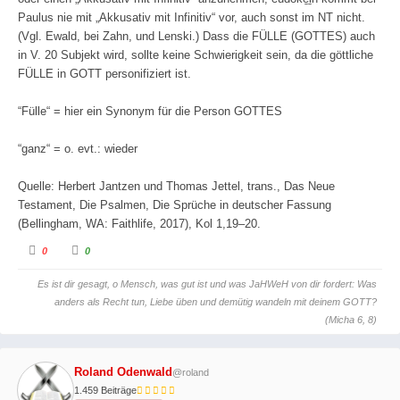
Paulus nie mit „Akkusativ mit Infinitiv“ vor, auch sonst im NT nicht.
(Vgl. Ewald, bei Zahn, und Lenski.) Dass die FÜLLE (GOTTES) auch
in V. 20 Subjekt wird, sollte keine Schwierigkeit sein, da die göttliche
FÜLLE in GOTT personifiziert ist.
“Fülle“ = hier ein Synonym für die Person GOTTES
“ganz“ = o. evt.: wieder
Quelle: Herbert Jantzen und Thomas Jettel, trans., Das Neue
Testament, Die Psalmen, Die Sprüche in deutscher Fassung
(Bellingham, WA: Faithlife, 2017), Kol 1,19–20.
A
A
0
0
n
n
k
k
l
l
Es ist dir gesagt, o Mensch, was gut ist und was JaHWeH von dir fordert: Was
i
i
c
c
anders als Recht tun, Liebe üben und demütig wandeln mit deinem GOTT?
k
k
e
e
(Micha 6, 8)
n
n
f
f
ü
ü
r
r
D
D
Roland Odenwald
@roland
a
a
u
u
1.459 Beiträge
m
m