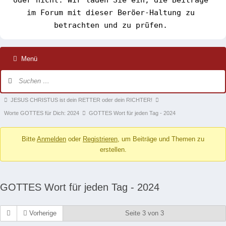
im Forum mit dieser Beröer-Haltung zu 
betrachten und zu prüfen. 
Menü
Forum-
Navigation
Forum-
JESUS CHRISTUS ist dein RETTER oder dein RICHTER!
Breadcrumbs
Worte GOTTES für Dich: 2024
GOTTES Wort für jeden Tag - 2024
-
Bitte
Anmelden
oder
Registrieren
, um Beiträge und Themen zu
Du
erstellen.
bist
hier:
GOTTES Wort für jeden Tag - 2024
Vorherige
Seite 3 von 3