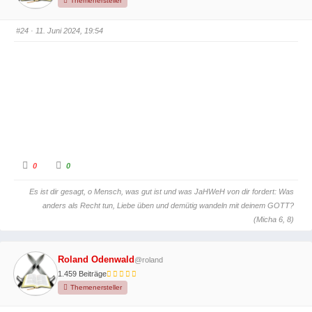
Themenersteller
h
h
u
o
n
b
#24
· 11. Juni 2024, 19:54
t
e
e
n
n
.
.
A
A
0
0
n
n
k
k
l
l
Es ist dir gesagt, o Mensch, was gut ist und was JaHWeH von dir fordert: Was
i
i
c
c
anders als Recht tun, Liebe üben und demütig wandeln mit deinem GOTT?
k
k
e
e
(Micha 6, 8)
n
n
f
f
ü
ü
r
r
D
D
Roland Odenwald
@roland
a
a
u
u
1.459 Beiträge
m
m
e
e
Themenersteller
n
n
n
n
a
a