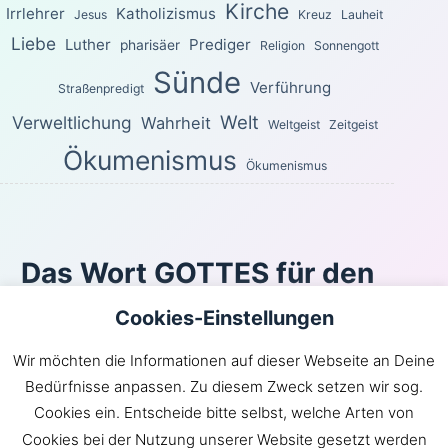
Kirche
Irrlehrer
Katholizismus
Jesus
Kreuz
Lauheit
Liebe
Luther
Prediger
pharisäer
Religion
Sonnengott
Sünde
Verführung
Straßenpredigt
Welt
Verweltlichung
Wahrheit
Weltgeist
Zeitgeist
Ökumenismus
Ökumenismus
Das Wort GOTTES für den
heutigen Tag
Cookies-Einstellungen
Wie du den Weg des Windes nicht kennst und nicht die
Wir möchten die Informationen auf dieser Webseite an Deine
Gebeine im Leib der Schwangeren, so kennst du das
Bedürfnisse anpassen. Zu diesem Zweck setzen wir sog.
Werk Gottes nicht, der alles wirkt.
Cookies ein. Entscheide bitte selbst, welche Arten von
Prediger 11:5
Cookies bei der Nutzung unserer Website gesetzt werden