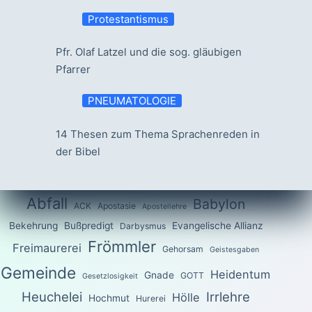
Protestantismus
Pfr. Olaf Latzel und die sog. gläubigen
Pfarrer
PNEUMATOLOGIE
14 Thesen zum Thema Sprachenreden in
der Bibel
Abfall
Babylon
ACK
Apostasie
Apostellehre
Bekehrung
Bußpredigt
Evangelische Allianz
Darbysmus
Frömmler
Freimaurerei
Gehorsam
Geistesgaben
Gemeinde
Heidentum
Gnade
GOTT
Gesetzlosigkeit
Heuchelei
Irrlehre
Hölle
Hochmut
Hurerei