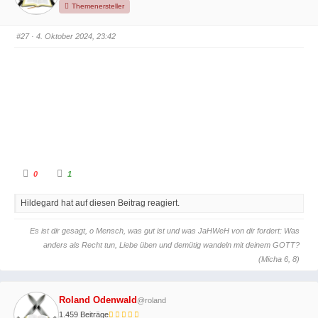
e
e
Themenersteller
n
n
n
n
a
a
c
c
#27
· 4. Oktober 2024, 23:42
h
h
u
o
n
b
t
e
e
n
n
.
.
A
A
0
1
n
n
k
k
l
l
Hildegard hat auf diesen Beitrag reagiert.
i
i
c
c
k
k
e
e
Es ist dir gesagt, o Mensch, was gut ist und was JaHWeH von dir fordert: Was
n
n
f
f
anders als Recht tun, Liebe üben und demütig wandeln mit deinem GOTT?
ü
ü
r
r
(Micha 6, 8)
D
D
a
a
u
u
m
m
e
e
Roland Odenwald
@roland
n
n
n
n
1.459 Beiträge