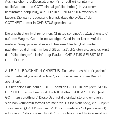
n
b
Aus manchen Bibelübersetzungen (z. B. Luther) könnte man
t
e
schließen, dass es GOTT einmal gefallen habe (d.h. zu einem
e
n
n
.
bestimmten Zeitpunkt), alle Fülle in SEINEM SOHN wohnen zu
.
lassen. Die wahre Bedeutung hier ist, dass die „FÜLLE“ der
GOTTHEIT immer in CHRISTUS gewohnt hat.
Die gnostischen Irrlehrer lehrten, Christus sei eine Art „Zwischenstufe“
auf dem Weg zu Gott, ein notwendiges Glied in der Kette. Auf dem
weiteren Weg gäbe es aber noch bessere Glieder. „Geh weiter,
nachdem du dich mit ihm beschäftigt hast“, drängten sie, „und du wirst
die Fülle erlangen“. „Nein“, sagt Paulus, „CHRISTUS SELBST IST
DIE FÜLLE!“
ALLE FÜLLE WOHNT IN CHRISTUS. Das Wort, das hier für „wohnt“
steht, bedeutet „dauernd wohnen“, nicht nur einen „kurzen Besuch
abstatten“.
“Es beschloss die ganze FÜLLE [nämlich GOTT], in ihm [dem SOHN
DER LIEBE] zu wohnen und durch IHN alles mit IHM SELBST [mit
GOTT] zu versöhnen.“ Diese Üsg. ist die einfachste und empfiehlt
sich von vornherein formell am meisten. Es ist nicht nötig, ein Subjekt
zu ergänzen („GOTT“ wird seit V. 13 nicht mehr als Subjekt genannt)
oder einen „Akkusativ mit Infinitiv“ anzunehmen; eudoke̱i̱n kommt bei