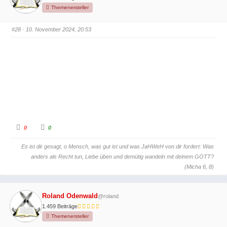
a
a
c
c
Themenersteller
h
h
u
o
n
b
#28
· 10. November 2024, 20:53
t
e
e
n
n
.
.
A
A
0
0
n
n
k
k
l
l
Es ist dir gesagt, o Mensch, was gut ist und was JaHWeH von dir fordert: Was
i
i
c
c
anders als Recht tun, Liebe üben und demütig wandeln mit deinem GOTT?
k
k
e
e
(Micha 6, 8)
n
n
f
f
ü
ü
r
r
D
D
Roland Odenwald
@roland
a
a
u
u
1.459 Beiträge
m
m
e
e
Themenersteller
n
n
n
n