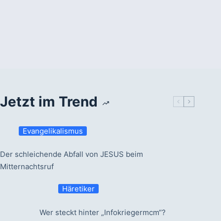
u
o
n
b
t
e
e
n
n
.
.
Jetzt im Trend
Evangelikalismus
Der schleichende Abfall von JESUS beim
Mitternachtsruf
Häretiker
Wer steckt hinter „Infokriegermcm“?