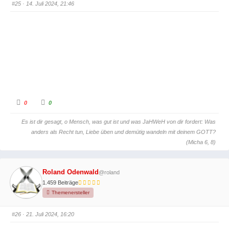
c
c
#25
· 14. Juli 2024, 21:46
h
h
u
o
n
b
t
e
e
n
n
.
.
A
A
0
0
n
n
k
k
l
l
Es ist dir gesagt, o Mensch, was gut ist und was JaHWeH von dir fordert: Was
i
i
c
c
anders als Recht tun, Liebe üben und demütig wandeln mit deinem GOTT?
k
k
e
e
(Micha 6, 8)
n
n
f
f
ü
ü
r
r
D
D
Roland Odenwald
@roland
a
a
u
u
1.459 Beiträge
m
m
e
e
Themenersteller
n
n
n
n
a
a
c
c
#26
· 21. Juli 2024, 16:20
h
h
u
o