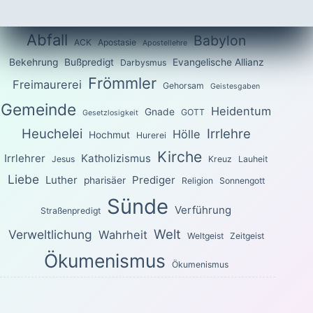
Abfall
Babylon
ACK
Apostasie
Apostellehre
Bekehrung
Bußpredigt
Evangelische Allianz
Darbysmus
Frömmler
Freimaurerei
Gehorsam
Geistesgaben
Gemeinde
Heidentum
Gnade
GOTT
Gesetzlosigkeit
Heuchelei
Irrlehre
Hölle
Hochmut
Hurerei
Kirche
Irrlehrer
Katholizismus
Jesus
Kreuz
Lauheit
Liebe
Luther
Prediger
pharisäer
Religion
Sonnengott
Sünde
Verführung
Straßenpredigt
Welt
Verweltlichung
Wahrheit
Weltgeist
Zeitgeist
Ökumenismus
Ökumenismus