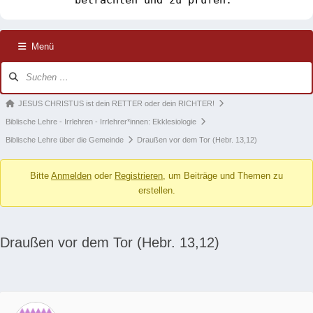
Menü
Forum-
Navigation
Forum-
JESUS CHRISTUS ist dein RETTER oder dein RICHTER!
Breadcrumbs
Biblische Lehre - Irrlehren - Irrlehrer*innen: Ekklesiologie
-
Biblische Lehre über die Gemeinde
Draußen vor dem Tor (Hebr. 13,12)
Du
Bitte
Anmelden
oder
Registrieren
, um Beiträge und Themen zu
bist
erstellen.
hier:
Draußen vor dem Tor (Hebr. 13,12)