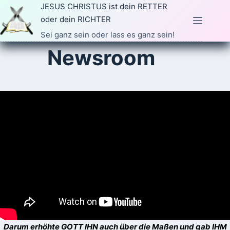
Zum
JESUS CHRISTUS ist dein RETTER
Inhalt
oder dein RICHTER
springen
Sei ganz sein oder lass es ganz sein!
Newsroom
Darum erhöhte GOTT IHN auch über die Maßen und gab IHM