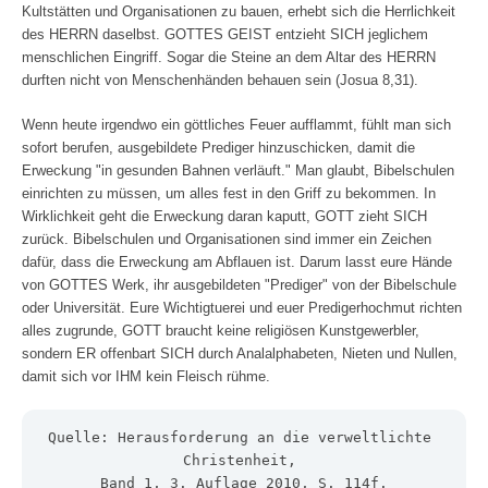
Kultstätten und Organisationen zu bauen, erhebt sich die Herrlichkeit
des HERRN daselbst. GOTTES GEIST entzieht SICH jeglichem
menschlichen Eingriff. Sogar die Steine an dem Altar des HERRN
durften nicht von Menschenhänden behauen sein (Josua 8,31).
Wenn heute irgendwo ein göttliches Feuer aufflammt, fühlt man sich
sofort berufen, ausgebildete Prediger hinzuschicken, damit die
Erweckung "in gesunden Bahnen verläuft." Man glaubt, Bibelschulen
einrichten zu müssen, um alles fest in den Griff zu bekommen. In
Wirklichkeit geht die Erweckung daran kaputt, GOTT zieht SICH
zurück. Bibelschulen und Organisationen sind immer ein Zeichen
dafür, dass die Erweckung am Abflauen ist. Darum lasst eure Hände
von GOTTES Werk, ihr ausgebildeten "Prediger" von der Bibelschule
oder Universität. Eure Wichtigtuerei und euer Predigerhochmut richten
alles zugrunde, GOTT braucht keine religiösen Kunstgewerbler,
sondern ER offenbart SICH durch Analalphabeten, Nieten und Nullen,
damit sich vor IHM kein Fleisch rühme.
Quelle: Herausforderung an die verweltlichte 
Christenheit, 
Band 1, 3. Auflage 2010, S. 114f.