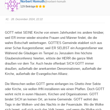
Norbert Homuth
@norbert-homuth
129 Beiträge
#1
· 28. Dezember 2024, 22:22
GOTT rettet SEINE Kirche von einem Jahrhundert ins andere hinüber,
weil ER immer wieder einzelne Frauen und Männer findet, die die
wahre Botschaft weitertragen. GOTTES Gemeinde etabliert sich aus
einer Schar Ausgestoßener, weil ER SELBST ein Ausgestoßener war.
Während die Gläubigen im Tempel zu Jerusalem ihre höchste
Glaubenskonferenz feierten, erlöste der HERR die ganze Welt
draußen vor dem Tor. Auch heute offenbart SICH GOTT immer
draußen, außerhalb der anerkannten Denominationen, außerhalb der
Kirche, außerhalb der Evangelischen Allianz.
Die Menschen wollen GOTT gerne einfangen ins Ghetto ihrer Sekte
oder Kirche, sie wollen IHN installieren wie einen Pfaffen. Doch GOTT
wohnt nicht in euren Häusern, Kirchen und Organisationen. GOTT
bindet SICH an keinen Ort, an keine Gemeinde. GOTT wohnt des
Tags in der Wolken- und des Nachts in der Feuersäule. Wo die Wolke
sich lagert, soll sich auch das Volk lagern, und wenn die Wolke sich