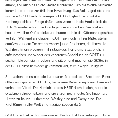
erhebt, soll auch das Volk wieder aufbrechen. Wo die Wolke hernieder
kommt, kommt es zur örtlichen Erweckung. Das Volk lagert sich und
wird von GOTT herrlich heimgesucht. Doch gleichzeitig ist die
Kirchengeschichte Zeuge dafür, dass wenn sich die Herrlichkeit des
HERRN wieder erhob, die Gläubigen nie aufbrachen. Sie blieben
hocken wie ihre Opferstöcke und hatten sich in die Offenbarungsstätte
verliebt. Während sie glauben, GOTT sei noch in ihrer Mitte, stehen
draußen vor dem Tor bereits wieder junge Propheten, die ihnen die
Wahrheit hinein predigen in ihr staubiges Heiligtum. Statt endlich
aufzubrechen und wieder den verlorenen Anschluss an GOTT zu
suchen, bleiben sie ihr Leben lang sitzen und machen die Stätte, in
der GOTT einst hernieder gekommen war, zum ewigen Heiligtum.
So machen sie es alle, die Lutheraner, Methodisten, Baptisten. Einst
Offenbarungsstätte GOTTES, heute eine Behausung böser Tiere und
verhasster Vögel. Die Herrlichkeit des HERRN erhob sich, aber die
Gläubigen blieben sitzen, und sie sitzen noch heute. Sie fingen an,
Hütten zu bauen, Luther eine, Wesley eine und Darby eine. Die
Kirchtürme in aller Welt sind traurige Zeugen dafür.
GOTT offenbart sich immer wieder. Doch sobald sie anfangen, Hütten,