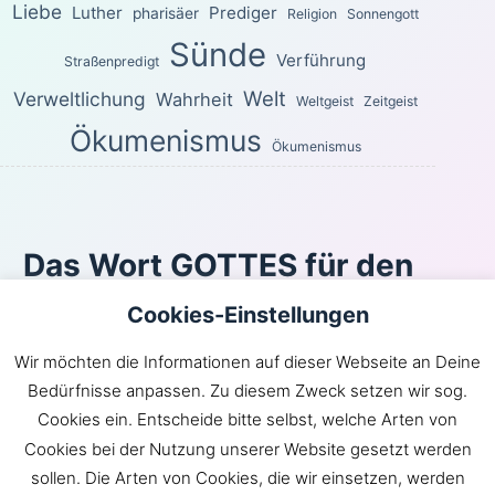
Liebe
Luther
Prediger
pharisäer
Religion
Sonnengott
Sünde
Verführung
Straßenpredigt
Welt
Verweltlichung
Wahrheit
Weltgeist
Zeitgeist
Ökumenismus
Ökumenismus
Das Wort GOTTES für den
heutigen Tag
Cookies-Einstellungen
Für die Freiheit hat Christus uns frei gemacht. Steht
Wir möchten die Informationen auf dieser Webseite an Deine
nun fest und lasst euch nicht wieder durch ein Joch der
Bedürfnisse anpassen. Zu diesem Zweck setzen wir sog.
Sklaverei belasten!
Cookies ein. Entscheide bitte selbst, welche Arten von
Galater 5:1
Cookies bei der Nutzung unserer Website gesetzt werden
Inhaltsverzeichnis
|
Newsroom
|
KLARtext
|
sollen. Die Arten von Cookies, die wir einsetzen, werden
Bibelübersetzungen
|
Impressum