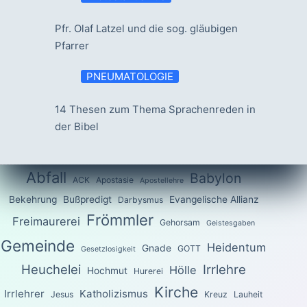
Pfr. Olaf Latzel und die sog. gläubigen
Pfarrer
PNEUMATOLOGIE
14 Thesen zum Thema Sprachenreden in
der Bibel
Abfall
Babylon
ACK
Apostasie
Apostellehre
Bekehrung
Bußpredigt
Evangelische Allianz
Darbysmus
Frömmler
Freimaurerei
Gehorsam
Geistesgaben
Gemeinde
Heidentum
Gnade
GOTT
Gesetzlosigkeit
Heuchelei
Irrlehre
Hölle
Hochmut
Hurerei
Kirche
Irrlehrer
Katholizismus
Jesus
Kreuz
Lauheit