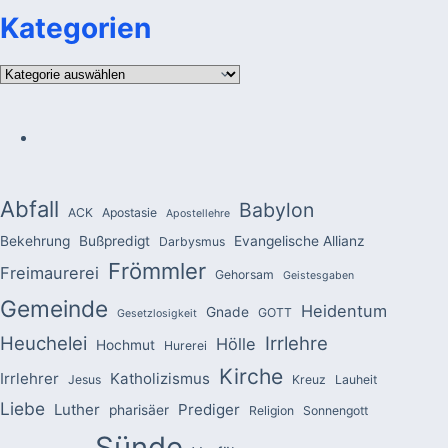
Kategorien
Kategorien
Abfall
Babylon
ACK
Apostasie
Apostellehre
Bekehrung
Bußpredigt
Evangelische Allianz
Darbysmus
Frömmler
Freimaurerei
Gehorsam
Geistesgaben
Gemeinde
Heidentum
Gnade
GOTT
Gesetzlosigkeit
Heuchelei
Irrlehre
Hölle
Hochmut
Hurerei
Kirche
Irrlehrer
Katholizismus
Jesus
Kreuz
Lauheit
Liebe
Luther
Prediger
pharisäer
Religion
Sonnengott
Sünde