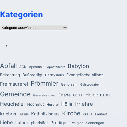
Kategorien
Kategorien
Abfall
Babylon
ACK
Apostasie
Apostellehre
Bekehrung
Bußpredigt
Evangelische Allianz
Darbysmus
Frömmler
Freimaurerei
Gehorsam
Geistesgaben
Gemeinde
Heidentum
Gnade
GOTT
Gesetzlosigkeit
Heuchelei
Irrlehre
Hölle
Hochmut
Hurerei
Kirche
Irrlehrer
Katholizismus
Jesus
Kreuz
Lauheit
Liebe
Luther
Prediger
pharisäer
Religion
Sonnengott