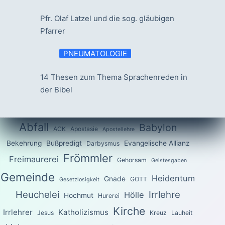
Pfr. Olaf Latzel und die sog. gläubigen
Pfarrer
PNEUMATOLOGIE
14 Thesen zum Thema Sprachenreden in
der Bibel
Abfall
Babylon
ACK
Apostasie
Apostellehre
Bekehrung
Bußpredigt
Evangelische Allianz
Darbysmus
Frömmler
Freimaurerei
Gehorsam
Geistesgaben
Gemeinde
Heidentum
Gnade
GOTT
Gesetzlosigkeit
Heuchelei
Irrlehre
Hölle
Hochmut
Hurerei
Kirche
Irrlehrer
Katholizismus
Jesus
Kreuz
Lauheit