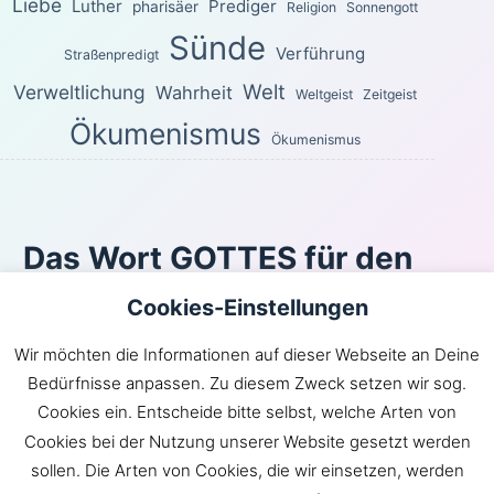
Liebe
Luther
Prediger
pharisäer
Religion
Sonnengott
Sünde
Verführung
Straßenpredigt
Welt
Verweltlichung
Wahrheit
Weltgeist
Zeitgeist
Ökumenismus
Ökumenismus
Das Wort GOTTES für den
heutigen Tag
Cookies-Einstellungen
Für die Freiheit hat Christus uns frei gemacht. Steht
Wir möchten die Informationen auf dieser Webseite an Deine
nun fest und lasst euch nicht wieder durch ein Joch der
Bedürfnisse anpassen. Zu diesem Zweck setzen wir sog.
Sklaverei belasten!
Cookies ein. Entscheide bitte selbst, welche Arten von
Galater 5:1
Cookies bei der Nutzung unserer Website gesetzt werden
Inhaltsverzeichnis
|
Newsroom
|
KLARtext
|
sollen. Die Arten von Cookies, die wir einsetzen, werden
Bibelübersetzungen
|
Impressum