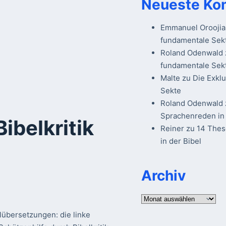
Neueste Ko
Emmanuel Oroojia
fundamentale Sek
Roland Odenwald
fundamentale Sek
Malte
zu
Die Exkl
Sekte
Roland Odenwald
Sprachenreden in 
Bibelkritik
Reiner
zu
14 The
in der Bibel
Archiv
Archiv
übersetzungen: die linke