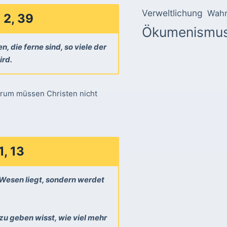
Verweltlichung
Wahr
e
2, 39
Ökumenismu
, die ferne sind, so viele der
ird.
Darum müssen Christen nicht
1, 13
 Wesen liegt, sondern werdet
 zu geben wisst, wie viel mehr