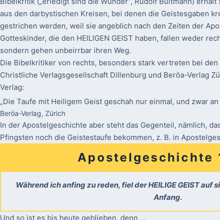
Bibelkritik („erledigt sind die Wunder“, Rudolf Bultmann) erhält
aus den darbystischen Kreisen, bei denen die Geistesgaben kr
gestrichen werden, weil sie angeblich nach den Zeiten der Apo
Gotteskinder, die den HEILIGEN GEIST haben, fallen weder rech
sondern gehen unbeirrbar ihren Weg.
Die Bibelkritiker von rechts, besonders stark vertreten bei de
Christliche Verlagsgesellschaft Dillenburg und Beröa-Verlag Zü
Verlag:
„Die Taufe mit Heiligem Geist geschah nur einmal, und zwar an 
Beröa-Verlag, Zürich
In der Apostelgeschichte aber steht das Gegenteil, nämlich, da
Pfingsten noch die Geistestaufe bekommen, z. B. in Apostelgesc
Apostelgeschichte 
Während ich anfing zu reden, fiel der HEILIGE GEIST auf s
Anfang.
Und so ist es bis heute geblieben, denn …