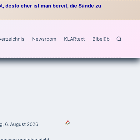
, desto eher ist man bereit, die Sünde zu
verzeichnis
Newsroom
KLARtext
Bibelübersetzungen
g, 6. August 2026
rgessen und dich nicht