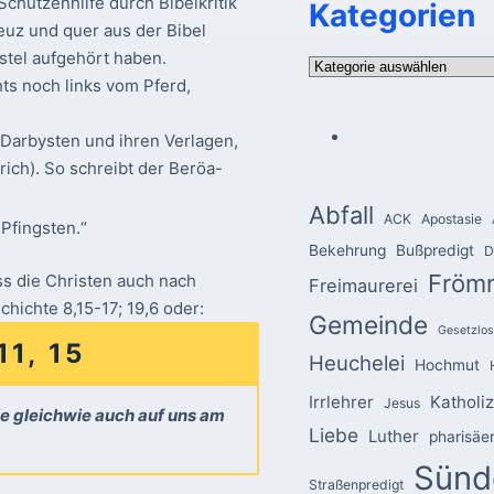
 Schützenhilfe durch Bibelkritik
Kategorien
euz und quer aus der Bibel
stel aufgehört haben.
Kategorien
ts noch links vom Pferd,
n Darbysten und ihren Verlagen,
rich). So schreibt der Beröa-
Abfall
ACK
Apostasie
Pfingsten.“
Bekehrung
Bußpredigt
D
Fröm
ss die Christen auch nach
Freimaurerei
hichte 8,15-17; 19,6 oder:
Gemeinde
Gesetzlos
11, 15
Heuchelei
Hochmut
Irrlehrer
Katholi
Jesus
ie gleichwie auch auf uns am
Liebe
Luther
pharisäe
Sünd
Straßenpredigt