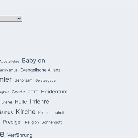
Babylon
Apostellehre
Evangelische Allianz
arbysmus
mler
Gehorsam
Geistesgaben
Heidentum
Gnade
GOTT
igkeit
Irrlehre
Hölle
Hurerei
Kirche
zismus
Kreuz
Lauheit
Prediger
r
Religion
Sonnengott
e
Verführung