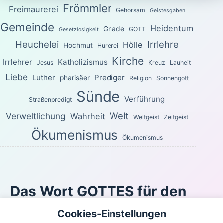
Frömmler
Freimaurerei
Gehorsam
Geistesgaben
Gemeinde
Heidentum
Gnade
GOTT
Gesetzlosigkeit
Heuchelei
Irrlehre
Hölle
Hochmut
Hurerei
Kirche
Irrlehrer
Katholizismus
Jesus
Kreuz
Lauheit
Liebe
Luther
Prediger
pharisäer
Religion
Sonnengott
Sünde
Verführung
Straßenpredigt
Welt
Verweltlichung
Wahrheit
Weltgeist
Zeitgeist
Ökumenismus
Ökumenismus
Das Wort GOTTES für den
heutigen Tag
Cookies-Einstellungen