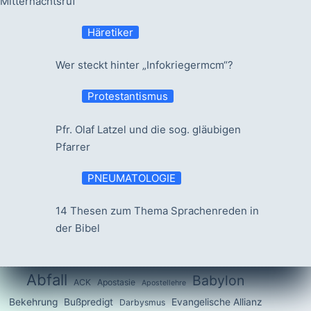
Mitternachtsruf
Häretiker
Wer steckt hinter „Infokriegermcm“?
Protestantismus
Pfr. Olaf Latzel und die sog. gläubigen
Pfarrer
PNEUMATOLOGIE
14 Thesen zum Thema Sprachenreden in
der Bibel
Abfall
Babylon
ACK
Apostasie
Apostellehre
Bekehrung
Bußpredigt
Evangelische Allianz
Darbysmus