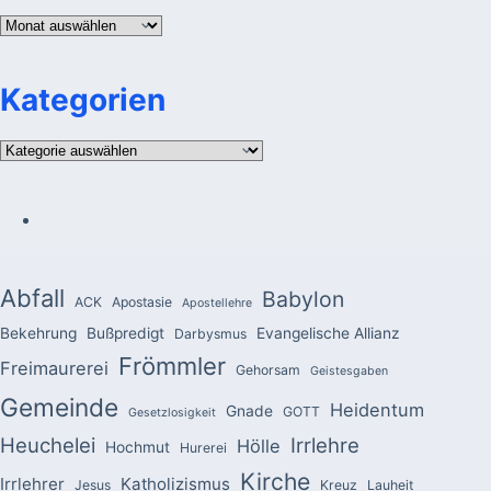
Archiv
Kategorien
Kategorien
Abfall
Babylon
ACK
Apostasie
Apostellehre
Bekehrung
Bußpredigt
Evangelische Allianz
Darbysmus
Frömmler
Freimaurerei
Gehorsam
Geistesgaben
Gemeinde
Heidentum
Gnade
GOTT
Gesetzlosigkeit
Heuchelei
Irrlehre
Hölle
Hochmut
Hurerei
Kirche
Irrlehrer
Katholizismus
Jesus
Kreuz
Lauheit