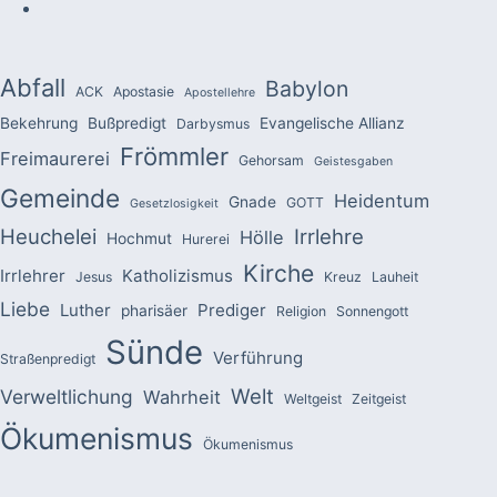
Abfall
Babylon
ACK
Apostasie
Apostellehre
Bekehrung
Bußpredigt
Evangelische Allianz
Darbysmus
Frömmler
Freimaurerei
Gehorsam
Geistesgaben
Gemeinde
Heidentum
Gnade
GOTT
Gesetzlosigkeit
Heuchelei
Irrlehre
Hölle
Hochmut
Hurerei
Kirche
Irrlehrer
Katholizismus
Jesus
Kreuz
Lauheit
Liebe
Luther
Prediger
pharisäer
Religion
Sonnengott
Sünde
Verführung
Straßenpredigt
Welt
Verweltlichung
Wahrheit
Weltgeist
Zeitgeist
Ökumenismus
Ökumenismus