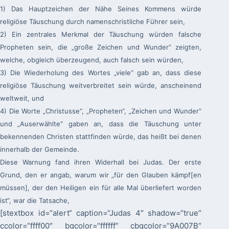
1)
Das Hauptzeichen der Nähe Seines Kommens würde
religiöse Täuschung durch namenschristliche Führer sein,
2)
Ein zentrales Merkmal der Täuschung würden falsche
Propheten sein, die „große Zeichen und Wunder“ zeigten,
welche, obgleich überzeugend, auch falsch sein würden,
3)
Die Wiederholung des Wortes „viele“ gab an, dass diese
religiöse Täuschung weitverbreitet sein würde, anscheinend
weltweit, und
4)
Die Worte „Christusse“, „Propheten“, „Zeichen und Wunder“
und „Auserwählte“ gaben an, dass die Täuschung unter
bekennenden Christen stattfinden würde, das heißt bei denen
innerhalb der Gemeinde.
Diese Warnung fand ihren Widerhall bei Judas. Der erste
Grund, den er angab, warum wir „für den Glauben kämpf[en
müssen], der den Heiligen ein für alle Mal überliefert worden
ist“, war die Tatsache,
[stextbox id=“alert“ caption=“Judas 4″ shadow=“true“
ccolor=“ffff00″ bgcolor=“ffffff“ cbgcolor=“9A007B“