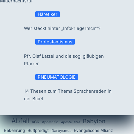
Mitternachtsruf
Häretiker
Wer steckt hinter „Infokriegermcm“?
Protestantismus
Pfr. Olaf Latzel und die sog. gläubigen
Pfarrer
PNEUMATOLOGIE
14 Thesen zum Thema Sprachenreden in
der Bibel
Abfall
Babylon
ACK
Apostasie
Apostellehre
Bekehrung
Bußpredigt
Evangelische Allianz
Darbysmus