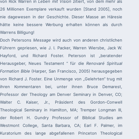
von Rick Warren in
Leben mit Vision
zitiert, von dem mehr als
26 Millionen Exemplare verkauft wurden [Stand 2005], noch
nie dagewesen in der Geschichte. Dieser Masse an Häresie
hätte keine bessere Werbung erhalten können als durch
Warrens Billigung!
Doch Petersons
Message
wird auch von anderen christlichen
Führern gepriesen, wie J. I. Packer, Warren Wiersbe, Jack W.
Hayford, und Richard Foster. Peterson ist „beratender
Herausgeber, Neues Testament “ für die
Renovaré Spiritual
Formation Bible
(Harper, San Francisco, 2005) herausgegeben
von Richard J. Foster. Eine Unmenge von „Gelehrten“ trug mit
ihren Kommentaren bei, unter ihnen Bruce Demarest,
Professor der Theology am Denver Seminary in Denver, CO;
Walter C. Kaiser, Jr., Präsident des Gordon-Conwell
Theological Seminary in Hamilton, MA; Tremper Longman III,
der Robert H. Gundry Professor of Biblical Studies am
Westmont College, Santa Barbara, CA; Earl F. Palmer, im
Kuratorium des lange abgefallenen Princeton Theological