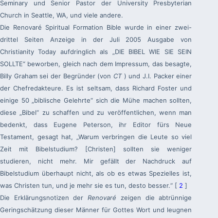
Seminary und Senior Pastor der University Presbyterian
Church in Seattle, WA, und viele andere.
Die Renovaré Spiritual Formation Bible wurde in einer zwei-
drittel Seiten Anzeige in der Juli 2005 Ausgabe von
Christianity Today
aufdringlich als „DIE BIBEL WIE SIE SEIN
SOLLTE“ beworben, gleich nach dem Impressum, das besagte,
Billy Graham sei der Begründer (von
CT
) und J.I. Packer einer
der Chefredakteure. Es ist seltsam, dass Richard Foster und
einige 50 „biblische Gelehrte“ sich die Mühe machen sollten,
diese „Bibel“ zu schaffen und zu veröffentlichen, wenn man
bedenkt, dass Eugene Peterson, ihr Editor fürs Neue
Testament, gesagt hat, „Warum verbringen die Leute so viel
Zeit mit Bibelstudium? [Christen] sollten sie weniger
studieren, nicht mehr. Mir gefällt der Nachdruck auf
Bibelstudium überhaupt nicht, als ob es etwas Spezielles ist,
was Christen tun, und je mehr sie es tun, desto besser.“ [
2
]
Die Erklärungsnotizen der
Renovaré
zeigen die abtrünnige
Geringschätzung dieser Männer für Gottes Wort und leugnen