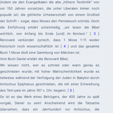
(indem sie den Evangelikalen die alte „höhere Textkritik“ von
vor 150 Jahren vorsetzen, die unter Liberalen immer noch
populär ist) die göttliche Urheberschaft von einem Großteil
der Schrift – sogar, dass Moses den Pentateuch schrieb. Doch
die Einführung erklärt scheinheilig, „wir lesen die Bibel
wörtlich, von Anfang bis Ende [und] im Kontext.“ [
3
]
Renovaré verkündet zynisch, dass 1 Mose 1-11 weder
historisch noch wissenschaftlich ist [
4
] und das gesamte
Buch 1 Mose bloß eine Sammlung von Märchen ist.
Vom Buch Daniel erklärt die
Renovaré
Bibel,
Wir wissen nicht, wer es schrieb oder wann genau es
geschrieben wurde; mit hoher Wahrscheinlichkeit wurde es
teilweise während der Verfolgung der Juden in Babylon durch
Antiochus Epiphanus geschrieben, die mit einer Entweihung
des Tem pels im Jahre 167 v. Chr. begann. [
5
]
So ist es das Werk eines Betrügers, der 400 Jahre zu spät
vorgab, Daniel zu sein! Anscheinend wird die Tatsache
übersehen, dass ein Jahrhundert vor Antiochus, die