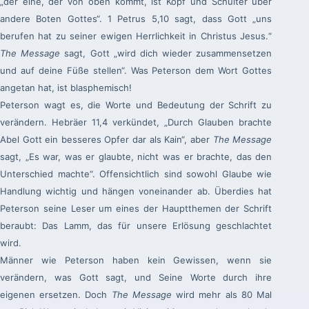
„der eine, der von oben kommt, ist Kopf und Schulter über
andere Boten Gottes“. 1 Petrus 5,10 sagt, dass Gott „uns
berufen hat zu seiner ewigen Herrlichkeit in Christus Jesus.“
The Message
sagt, Gott „wird dich wieder zusammensetzen
und auf deine Füße stellen“. Was Peterson dem Wort Gottes
angetan hat, ist blasphemisch!
Peterson wagt es, die Worte und Bedeutung der Schrift zu
verändern. Hebräer 11,4 verkündet, „Durch Glauben brachte
Abel Gott ein besseres Opfer dar als Kain“, aber
The Message
sagt, „Es war, was er glaubte, nicht was er brachte, das den
Unterschied machte“. Offensichtlich sind sowohl Glaube wie
Handlung wichtig und hängen voneinander ab. Überdies hat
Peterson seine Leser um eines der Hauptthemen der Schrift
beraubt: Das Lamm, das für unsere Erlösung geschlachtet
wird.
Männer wie Peterson haben kein Gewissen, wenn sie
verändern, was Gott sagt, und Seine Worte durch ihre
eigenen ersetzen. Doch
The Message
wird mehr als 80 Mal