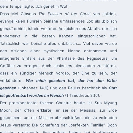
dem Tempel jagte: „Ich geriet in Wut. “
Dass Mel Gibsons
The Passion of the Christ
von soliden,
evangelikalen Führern beinahe umfassendes Lob als „biblisch
genau“ erhielt, ist ein weiteres Anzeichen des Abfalls, der sich
unbemerkt in die besten Kanzeln eingeschlichen hat.
Tatsächlich war beinahe alles unbiblisch…. Viel davon wurde
den Visionen einer mystischen Nonne entnommen und
integrierte Einfälle aus der Phantasie des Regisseurs, um
Gefühle zu erregen. Auch schien es niemanden zu stören,
dass ein sündiger Mensch vorgab, der Eine zu sein, der
verkündete,
Wer mich gesehen hat, der hat den Vater
gesehen
(Johannes 14,9) und den Paulus beschrieb als
Gott
ist geoffenbart worden im Fleisch
(1 Timotheus 3,16).
Der prominenteste, falsche Christus heute ist Sun Myung
Moon, der offen erklärte, er sei der Messias, zur Erde
gekommen, um die Mission abzuschließen, die zu vollenden
Jesus versagte: Die Schaffung der „perfekten Familie“. Doch
manche prominente Evangelikale haben bei Konferenzen