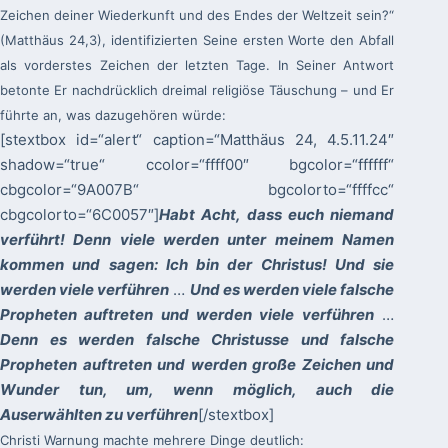
Zeichen deiner Wiederkunft und des Endes der Weltzeit sein?“
(Matthäus 24,3), identifizierten Seine ersten Worte den Abfall
als vorderstes Zeichen der letzten Tage. In Seiner Antwort
betonte Er nachdrücklich dreimal religiöse Täuschung – und Er
führte an, was dazugehören würde:
[stextbox id=“alert“ caption=“Matthäus 24, 4.5.11.24″
shadow=“true“ ccolor=“ffff00″ bgcolor=“ffffff“
cbgcolor=“9A007B“ bgcolorto=“ffffcc“
cbgcolorto=“6C0057″]
Habt Acht, dass euch niemand
verführt! Denn viele werden unter meinem Namen
kommen und sagen: Ich bin der Christus! Und sie
werden viele verführen
…
Und es werden viele falsche
Propheten auftreten und werden viele verführen
…
Denn es werden falsche Christusse und falsche
Propheten auftreten und werden große Zeichen und
Wunder tun, um, wenn möglich, auch die
Auserwählten zu verführen
[/stextbox]
Christi Warnung machte mehrere Dinge deutlich: