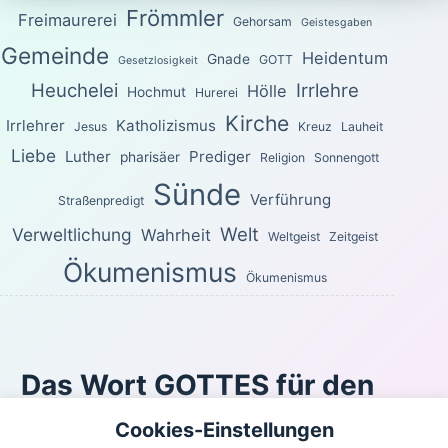
Frömmler
Freimaurerei
Gehorsam
Geistesgaben
Gemeinde
Heidentum
Gnade
GOTT
Gesetzlosigkeit
Heuchelei
Irrlehre
Hölle
Hochmut
Hurerei
Kirche
Irrlehrer
Katholizismus
Jesus
Kreuz
Lauheit
Liebe
Luther
Prediger
pharisäer
Religion
Sonnengott
Sünde
Verführung
Straßenpredigt
Welt
Verweltlichung
Wahrheit
Weltgeist
Zeitgeist
Ökumenismus
Ökumenismus
Das Wort GOTTES für den
heutigen Tag
Cookies-Einstellungen