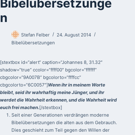
Bibelübersetzunge
n
Stefan Felber
24. August 2014
Bibelübersetzungen
[stextbox id=“alert“ caption=“Johannes 8, 31.32″
shadow=“true“ ccolor=“ffff00″ bgcolor=“ffffff“
cbgcolor=“9A007B“ bgcolorto=“ffffcc“
cbgcolorto=“6C0057″]
Wenn ihr in meinem Worte
bleibt, seid ihr wahrhaftig meine Jünger, und ihr
werdet die Wahrheit erkennen, und die Wahrheit wird
euch frei machen.
[/stextbox]
Seit einer Generationen verdrängen moderne
Bibelübersetzungen die alten aus dem Gebrauch.
Dies geschieht zum Teil gegen den Willen der