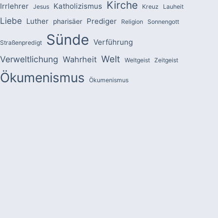
Kirche
Irrlehrer
Katholizismus
Jesus
Kreuz
Lauheit
Liebe
Luther
Prediger
pharisäer
Religion
Sonnengott
Sünde
Verführung
Straßenpredigt
Welt
Verweltlichung
Wahrheit
Weltgeist
Zeitgeist
Ökumenismus
Ökumenismus