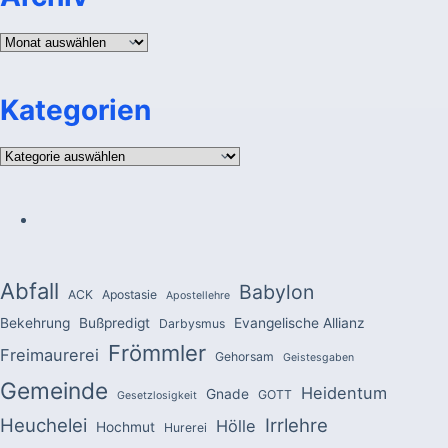
Archiv
Kategorien
Kategorien
Abfall
Babylon
ACK
Apostasie
Apostellehre
Bekehrung
Bußpredigt
Evangelische Allianz
Darbysmus
Frömmler
Freimaurerei
Gehorsam
Geistesgaben
Gemeinde
Heidentum
Gnade
GOTT
Gesetzlosigkeit
Heuchelei
Irrlehre
Hölle
Hochmut
Hurerei