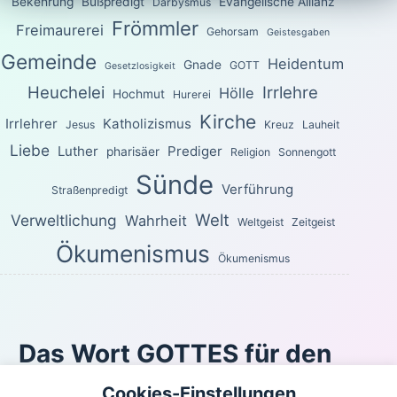
Bekehrung
Bußpredigt
Evangelische Allianz
Darbysmus
Frömmler
Freimaurerei
Gehorsam
Geistesgaben
Gemeinde
Heidentum
Gnade
GOTT
Gesetzlosigkeit
Heuchelei
Irrlehre
Hölle
Hochmut
Hurerei
Kirche
Irrlehrer
Katholizismus
Jesus
Kreuz
Lauheit
Liebe
Luther
Prediger
pharisäer
Religion
Sonnengott
Sünde
Verführung
Straßenpredigt
Welt
Verweltlichung
Wahrheit
Weltgeist
Zeitgeist
Ökumenismus
Ökumenismus
Das Wort GOTTES für den
heutigen Tag
Cookies-Einstellungen