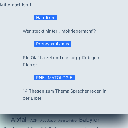
Mitternachtsruf
Häretiker
Wer steckt hinter „Infokriegermcm“?
Protestantismus
Pfr. Olaf Latzel und die sog. gläubigen
Pfarrer
PNEUMATOLOGIE
14 Thesen zum Thema Sprachenreden in
der Bibel
Abfall
Babylon
ACK
Apostasie
Apostellehre