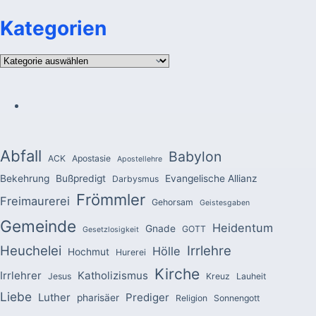
Kategorien
Kategorien
Abfall
Babylon
ACK
Apostasie
Apostellehre
Bekehrung
Bußpredigt
Evangelische Allianz
Darbysmus
Frömmler
Freimaurerei
Gehorsam
Geistesgaben
Gemeinde
Heidentum
Gnade
GOTT
Gesetzlosigkeit
Heuchelei
Irrlehre
Hölle
Hochmut
Hurerei
Kirche
Irrlehrer
Katholizismus
Jesus
Kreuz
Lauheit
Liebe
Luther
Prediger
pharisäer
Religion
Sonnengott