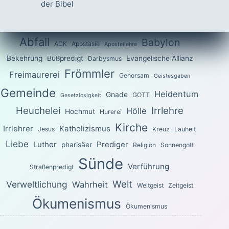
der Bibel
Abfall
Babylon
ACK
Apostasie
Apostellehre
Bekehrung
Bußpredigt
Evangelische Allianz
Darbysmus
Frömmler
Freimaurerei
Gehorsam
Geistesgaben
Gemeinde
Heidentum
Gnade
GOTT
Gesetzlosigkeit
Heuchelei
Irrlehre
Hölle
Hochmut
Hurerei
Kirche
Irrlehrer
Katholizismus
Jesus
Kreuz
Lauheit
Liebe
Luther
Prediger
pharisäer
Religion
Sonnengott
Sünde
Verführung
Straßenpredigt
Welt
Verweltlichung
Wahrheit
Weltgeist
Zeitgeist
Ökumenismus
Ökumenismus