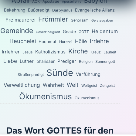
Abfall
Babylon
ACK
Apostasie
Apostellehre
Bekehrung
Bußpredigt
Evangelische Allianz
Darbysmus
Frömmler
Freimaurerei
Gehorsam
Geistesgaben
Gemeinde
Heidentum
Gnade
GOTT
Gesetzlosigkeit
Heuchelei
Irrlehre
Hölle
Hochmut
Hurerei
Kirche
Irrlehrer
Katholizismus
Jesus
Kreuz
Lauheit
Liebe
Luther
Prediger
pharisäer
Religion
Sonnengott
Sünde
Verführung
Straßenpredigt
Welt
Verweltlichung
Wahrheit
Weltgeist
Zeitgeist
Ökumenismus
Ökumenismus
Das Wort GOTTES für den