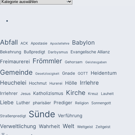
Kategorien
Abfall
Babylon
ACK
Apostasie
Apostellehre
Bekehrung
Bußpredigt
Evangelische Allianz
Darbysmus
Frömmler
Freimaurerei
Gehorsam
Geistesgaben
Gemeinde
Heidentum
Gnade
GOTT
Gesetzlosigkeit
Heuchelei
Irrlehre
Hölle
Hochmut
Hurerei
Kirche
Irrlehrer
Katholizismus
Jesus
Kreuz
Lauheit
Liebe
Luther
Prediger
pharisäer
Religion
Sonnengott
Sünde
Verführung
Straßenpredigt
Welt
Verweltlichung
Wahrheit
Weltgeist
Zeitgeist