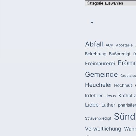
Kategorien
Abfall
ACK
Apostasie
Bekehrung
Bußpredigt
D
Fröm
Freimaurerei
Gemeinde
Gesetzlos
Heuchelei
Hochmut
Irrlehrer
Katholi
Jesus
Liebe
Luther
pharisäe
Sünd
Straßenpredigt
Verweltlichung
Wahr