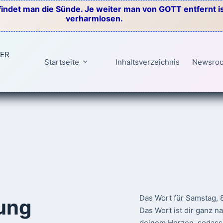
indet man die Sünde. Je weiter man von GOTT entfernt ist
verharmlosen.
TER
Startseite
Inhaltsverzeichnis
Newsro
Das Wort für Samstag, 
ung
Das Wort ist dir ganz n
deinem Herzen, sodass 