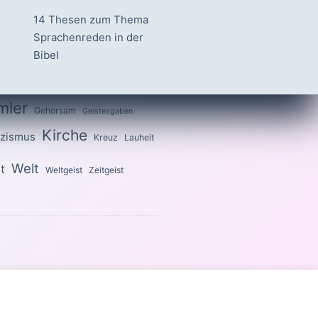
14 Thesen zum Thema
Sprachenreden in der
Bibel
mler
Gehorsam
Geistesgaben
Kirche
izismus
Kreuz
Lauheit
Welt
t
Weltgeist
Zeitgeist
 heilig, denn ich bin heilig.«