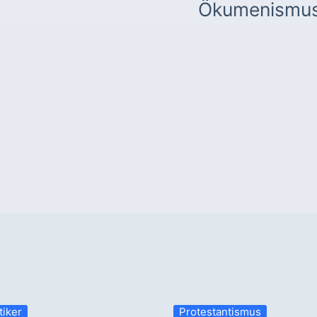
Ökumenismu
tiker
Protestantismus