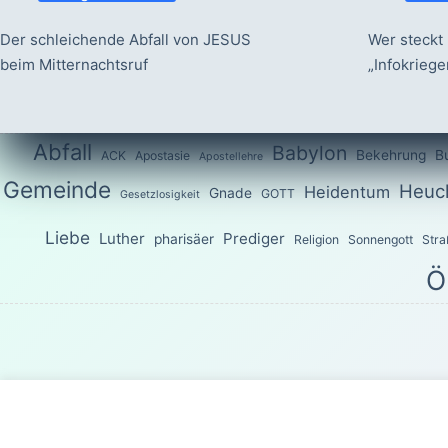
Der schleichende Abfall von JESUS
Wer steckt 
beim Mitternachtsruf
„Infokrieg
Abfall
Babylon
Bekehrung
B
ACK
Apostasie
Apostellehre
Gemeinde
Heuch
Heidentum
Gnade
GOTT
Gesetzlosigkeit
Liebe
Luther
Prediger
pharisäer
Religion
Sonnengott
Stra
Ö
Das Wort G
Sondern wie der, welcher euch berufen hat, heilig ist, seid a