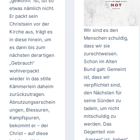
„gewohnt“ ist, tut so
etwas nämlich nicht.
Er packt sein
Christsein vor der
Wir sind es den
Kirche aus, trägt es
Menschen schuldig,
in diese hinein, um
dass wir sie
es dann bis zum
zurechtweisen.
nächsten derartigen
Schon im Alten
„Gebrauch“
Bund galt: Gemeint
wohlverpackt
ist, dass wir
wieder in das stille
verpflichtet sind,
Kämmerlein daheim
den Nächsten für
zurückzutragen.
seine Sünden zu
Abnutzungserschein
tadeln, um nicht
ungen, Blessuren,
mitschuldig zu
Kampfspuren,
werden. Das
bekommt er – der
Gegenteil von
Christ – auf diese
„hassen“ ist „lieben“.