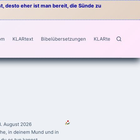
, desto eher ist man bereit, die Sünde zu
om
KLARtext
Bibelübersetzungen
KLARtext
8. August 2026
ahe, in deinem Mund und in
du es tun kannst.