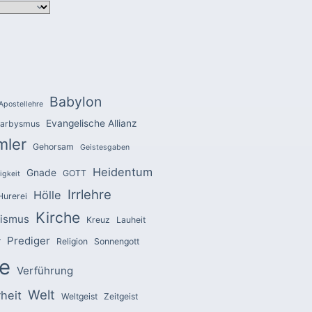
Babylon
Apostellehre
Evangelische Allianz
arbysmus
mler
Gehorsam
Geistesgaben
Heidentum
Gnade
GOTT
igkeit
Irrlehre
Hölle
Hurerei
Kirche
zismus
Kreuz
Lauheit
Prediger
r
Religion
Sonnengott
e
Verführung
Welt
heit
Weltgeist
Zeitgeist