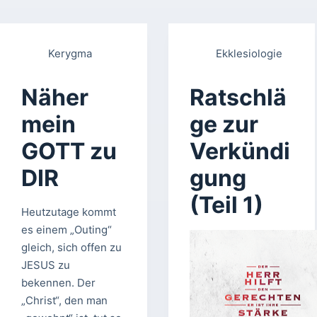
Kerygma
Ekklesiologie
Näher
Ratschlä
mein
ge zur
GOTT zu
Verkündi
DIR
gung
(Teil 1)
Heutzutage kommt
es einem „Outing“
gleich, sich offen zu
JESUS zu
bekennen. Der
„Christ“, den man