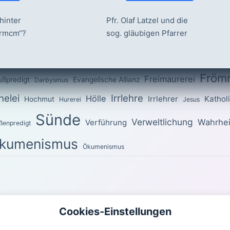
hinter
Pfr. Olaf Latzel und die
ermcm“?
sog. gläubigen Pfarrer
Fröm
Freimaurerei
ußpredigt
Evangelische Allianz
Darbysmus
elei
Irrlehre
Hölle
Irrlehrer
Kathol
Hochmut
Hurerei
Jesus
Sünde
Verweltlichung
Wahrhei
Verführung
ßenpredigt
kumenismus
Ökumenismus
OTTES für den heutigen Tag
Cookies-Einstellungen
uch ihr im ganzen Wandel heilig! Denn es steht geschrieben: »Seid