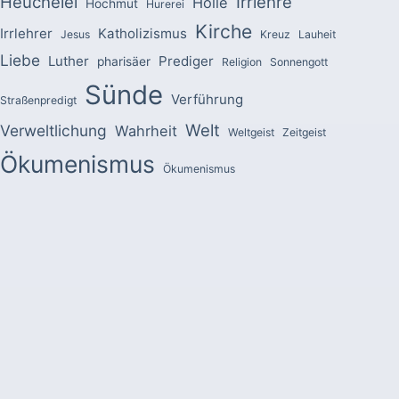
Heuchelei
Irrlehre
Hölle
Hochmut
Hurerei
Kirche
Irrlehrer
Katholizismus
Jesus
Kreuz
Lauheit
Liebe
Luther
Prediger
pharisäer
Religion
Sonnengott
Sünde
Verführung
Straßenpredigt
Welt
Verweltlichung
Wahrheit
Weltgeist
Zeitgeist
Ökumenismus
Ökumenismus