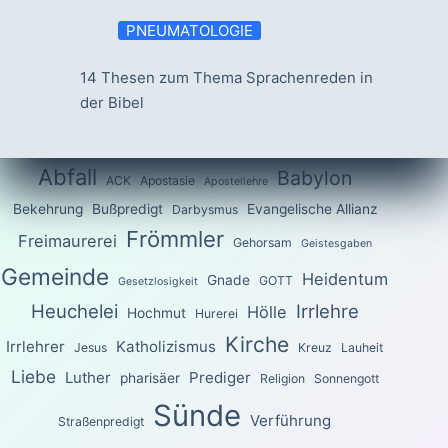
PNEUMATOLOGIE
14 Thesen zum Thema Sprachenreden in
der Bibel
Abfall
Babylon
ACK
Apostasie
Apostellehre
Bekehrung
Bußpredigt
Evangelische Allianz
Darbysmus
Frömmler
Freimaurerei
Gehorsam
Geistesgaben
Gemeinde
Heidentum
Gnade
GOTT
Gesetzlosigkeit
Heuchelei
Irrlehre
Hölle
Hochmut
Hurerei
Kirche
Irrlehrer
Katholizismus
Jesus
Kreuz
Lauheit
Liebe
Luther
Prediger
pharisäer
Religion
Sonnengott
Sünde
Verführung
Straßenpredigt