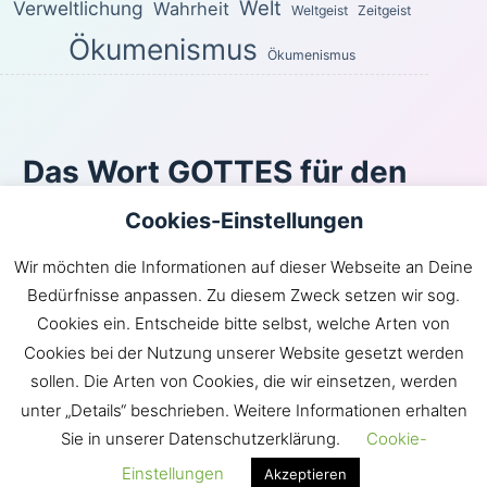
Welt
Verweltlichung
Wahrheit
Weltgeist
Zeitgeist
Ökumenismus
Ökumenismus
Das Wort GOTTES für den
heutigen Tag
Cookies-Einstellungen
Du, HERR, wirst dein Erbarmen nicht von mir
Wir möchten die Informationen auf dieser Webseite an Deine
zurückhalten; deine Gnade und deine Treue werden
Bedürfnisse anpassen. Zu diesem Zweck setzen wir sog.
beständig mich behüten!
Cookies ein. Entscheide bitte selbst, welche Arten von
Psalm 40:12
Cookies bei der Nutzung unserer Website gesetzt werden
Inhaltsverzeichnis
|
Newsroom
|
KLARtext
|
sollen. Die Arten von Cookies, die wir einsetzen, werden
Bibelübersetzungen
|
Impressum
unter „Details“ beschrieben. Weitere Informationen erhalten
Sie in unserer Datenschutzerklärung.
Cookie-
GOTT hat die Gemeinde JESU in die Welt gebracht.
Satan hingegen möchte die Welt in die Gemeinde
Einstellungen
Akzeptieren