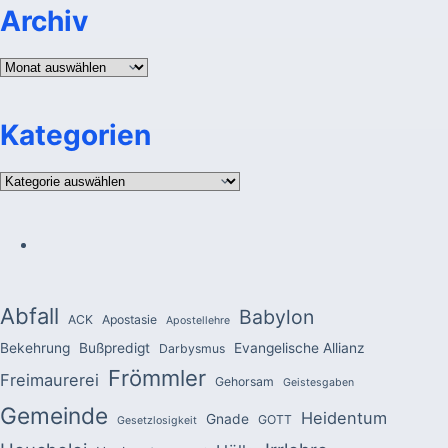
Archiv
Archiv
Kategorien
Kategorien
Abfall
Babylon
ACK
Apostasie
Apostellehre
Bekehrung
Bußpredigt
Evangelische Allianz
Darbysmus
Frömmler
Freimaurerei
Gehorsam
Geistesgaben
Gemeinde
Heidentum
Gnade
GOTT
Gesetzlosigkeit