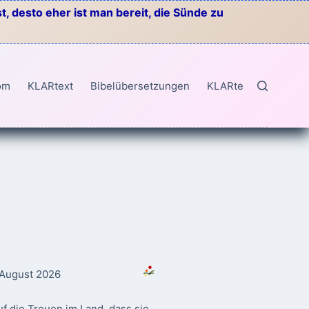
, desto eher ist man bereit, die Sünde zu
om
KLARtext
Bibelübersetzungen
KLARtext
. August 2026
f die Treuen im Land, dass sie