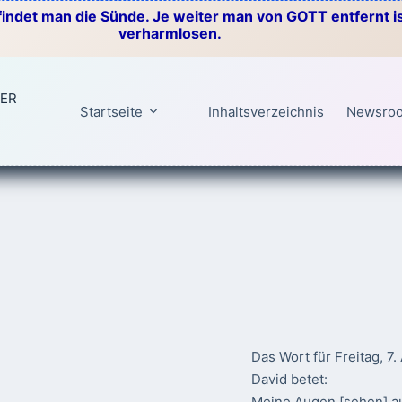
indet man die Sünde. Je weiter man von GOTT entfernt ist
verharmlosen.
TER
Startseite
Inhaltsverzeichnis
Newsro
Das Wort für Freitag, 7
David betet:
Meine Augen [sehen] au