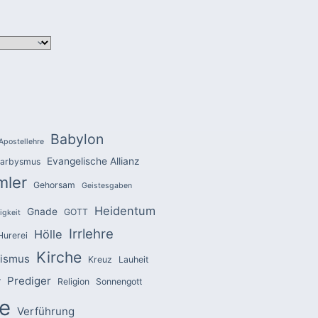
Babylon
Apostellehre
Evangelische Allianz
arbysmus
mler
Gehorsam
Geistesgaben
Heidentum
Gnade
GOTT
igkeit
Irrlehre
Hölle
Hurerei
Kirche
zismus
Kreuz
Lauheit
Prediger
r
Religion
Sonnengott
e
Verführung