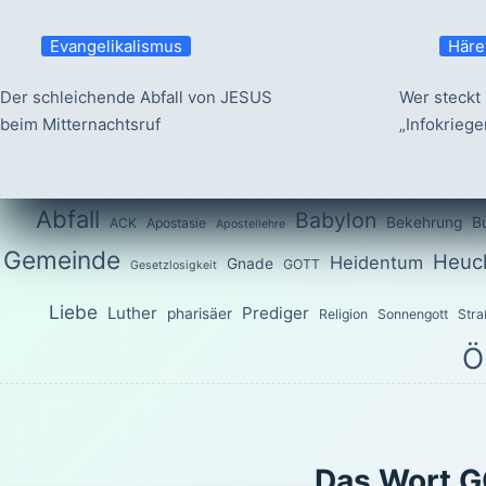
Evangelikalismus
Häre
Der schleichende Abfall von JESUS
Wer steckt 
beim Mitternachtsruf
„Infokrieg
Abfall
Babylon
Bekehrung
B
ACK
Apostasie
Apostellehre
Gemeinde
Heuch
Heidentum
Gnade
GOTT
Gesetzlosigkeit
Liebe
Luther
Prediger
pharisäer
Religion
Sonnengott
Stra
Ö
Das Wort G