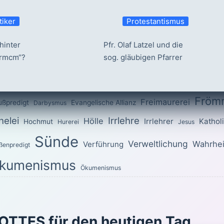
tiker
Protestantismus
hinter
Pfr. Olaf Latzel und die
ermcm“?
sog. gläubigen Pfarrer
Fröm
Freimaurerei
ußpredigt
Evangelische Allianz
Darbysmus
elei
Irrlehre
Hölle
Irrlehrer
Kathol
Hochmut
Hurerei
Jesus
Sünde
Verweltlichung
Wahrhei
Verführung
ßenpredigt
kumenismus
Ökumenismus
OTTES für den heutigen Tag