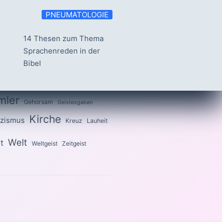
PNEUMATOLOGIE
14 Thesen zum Thema
Sprachenreden in der
Bibel
mler
Gehorsam
Geistesgaben
Kirche
izismus
Kreuz
Lauheit
Welt
t
Weltgeist
Zeitgeist