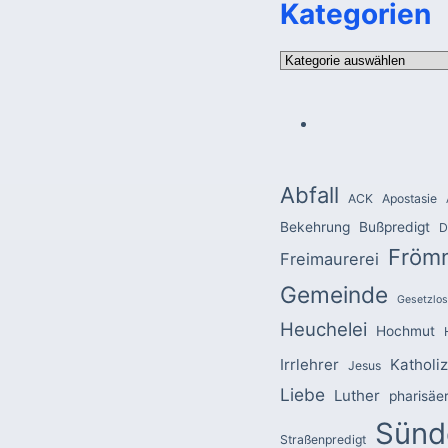
Kategorien
Kategorien
Abfall
ACK
Apostasie
Bekehrung
Bußpredigt
D
Fröm
Freimaurerei
Gemeinde
Gesetzlos
Heuchelei
Hochmut
Irrlehrer
Katholi
Jesus
Liebe
Luther
pharisäe
Sünd
Straßenpredigt