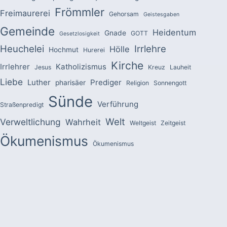
Frömmler
Freimaurerei
Gehorsam
Geistesgaben
Gemeinde
Heidentum
Gnade
GOTT
Gesetzlosigkeit
Heuchelei
Irrlehre
Hölle
Hochmut
Hurerei
Kirche
Irrlehrer
Katholizismus
Jesus
Kreuz
Lauheit
Liebe
Luther
Prediger
pharisäer
Religion
Sonnengott
Sünde
Verführung
Straßenpredigt
Welt
Verweltlichung
Wahrheit
Weltgeist
Zeitgeist
Ökumenismus
Ökumenismus