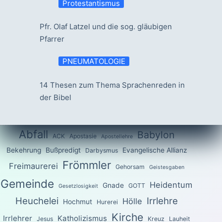
Protestantismus
Pfr. Olaf Latzel und die sog. gläubigen
Pfarrer
PNEUMATOLOGIE
14 Thesen zum Thema Sprachenreden in
der Bibel
Abfall
Babylon
ACK
Apostasie
Apostellehre
Bekehrung
Bußpredigt
Evangelische Allianz
Darbysmus
Frömmler
Freimaurerei
Gehorsam
Geistesgaben
Gemeinde
Heidentum
Gnade
GOTT
Gesetzlosigkeit
Heuchelei
Irrlehre
Hölle
Hochmut
Hurerei
Kirche
Irrlehrer
Katholizismus
Jesus
Kreuz
Lauheit