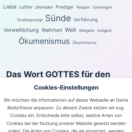
Liebe
Luther
Prediger
pharisäer
Religion
Sonnengott
Sünde
Verführung
Straßenpredigt
Welt
Verweltlichung
Wahrheit
Weltgeist
Zeitgeist
Ökumenismus
Ökumenismus
Das Wort GOTTES für den
heutigen Tag
Cookies-Einstellungen
Für die Freiheit hat Christus uns frei gemacht. Steht
Wir möchten die Informationen auf dieser Webseite an Deine
nun fest und lasst euch nicht wieder durch ein Joch der
Bedürfnisse anpassen. Zu diesem Zweck setzen wir sog.
Sklaverei belasten!
Cookies ein. Entscheide bitte selbst, welche Arten von
Galater 5:1
Cookies bei der Nutzung unserer Website gesetzt werden
Inhaltsverzeichnis
|
Newsroom
|
KLARtext
|
sollen. Die Arten von Cookies, die wir einsetzen, werden