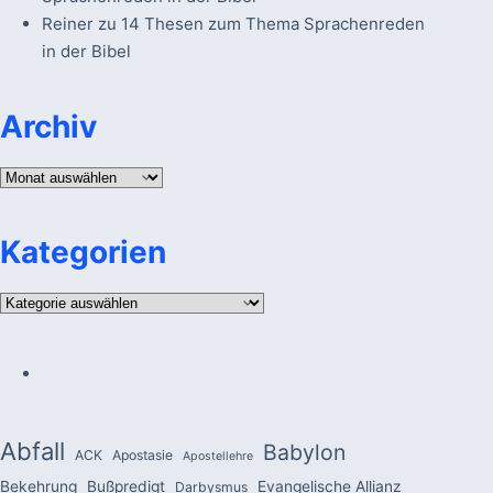
Reiner
zu
14 Thesen zum Thema Sprachenreden
in der Bibel
Archiv
Archiv
Kategorien
Kategorien
Abfall
Babylon
ACK
Apostasie
Apostellehre
Bekehrung
Bußpredigt
Evangelische Allianz
Darbysmus