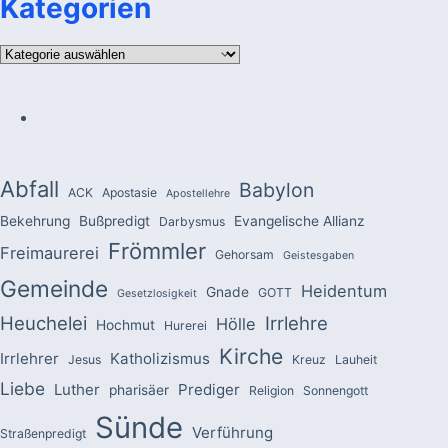
Kategorien
Kategorien
Abfall
Babylon
ACK
Apostasie
Apostellehre
Bekehrung
Bußpredigt
Evangelische Allianz
Darbysmus
Frömmler
Freimaurerei
Gehorsam
Geistesgaben
Gemeinde
Heidentum
Gnade
GOTT
Gesetzlosigkeit
Heuchelei
Irrlehre
Hölle
Hochmut
Hurerei
Kirche
Irrlehrer
Katholizismus
Jesus
Kreuz
Lauheit
Liebe
Luther
Prediger
pharisäer
Religion
Sonnengott
Sünde
Verführung
Straßenpredigt