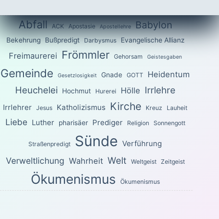
Abfall
Babylon
ACK
Apostasie
Apostellehre
Bekehrung
Bußpredigt
Evangelische Allianz
Darbysmus
Frömmler
Freimaurerei
Gehorsam
Geistesgaben
Gemeinde
Heidentum
Gnade
GOTT
Gesetzlosigkeit
Heuchelei
Irrlehre
Hölle
Hochmut
Hurerei
Kirche
Irrlehrer
Katholizismus
Jesus
Kreuz
Lauheit
Liebe
Luther
Prediger
pharisäer
Religion
Sonnengott
Sünde
Verführung
Straßenpredigt
Welt
Verweltlichung
Wahrheit
Weltgeist
Zeitgeist
Ökumenismus
Ökumenismus