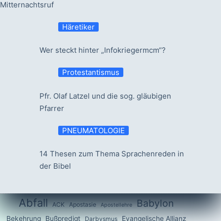
Mitternachtsruf
Häretiker
Wer steckt hinter „Infokriegermcm“?
Protestantismus
Pfr. Olaf Latzel und die sog. gläubigen
Pfarrer
PNEUMATOLOGIE
14 Thesen zum Thema Sprachenreden in
der Bibel
Abfall
Babylon
ACK
Apostasie
Apostellehre
Bekehrung
Bußpredigt
Evangelische Allianz
Darbysmus