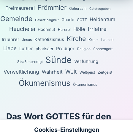
Frömmler
Freimaurerei
Gehorsam
Geistesgaben
Gemeinde
Heidentum
Gnade
GOTT
Gesetzlosigkeit
Heuchelei
Irrlehre
Hölle
Hochmut
Hurerei
Kirche
Irrlehrer
Katholizismus
Jesus
Kreuz
Lauheit
Liebe
Luther
Prediger
pharisäer
Religion
Sonnengott
Sünde
Verführung
Straßenpredigt
Welt
Verweltlichung
Wahrheit
Weltgeist
Zeitgeist
Ökumenismus
Ökumenismus
Das Wort GOTTES für den
heutigen Tag
Cookies-Einstellungen