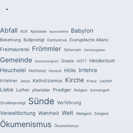
Abfall
Babylon
ACK
Apostasie
Apostellehre
Bekehrung
Bußpredigt
Evangelische Allianz
Darbysmus
Frömmler
Freimaurerei
Gehorsam
Geistesgaben
Gemeinde
Heidentum
Gnade
GOTT
Gesetzlosigkeit
Heuchelei
Irrlehre
Hölle
Hochmut
Hurerei
Kirche
Irrlehrer
Katholizismus
Jesus
Kreuz
Lauheit
Liebe
Luther
Prediger
pharisäer
Religion
Sonnengott
Sünde
Verführung
Straßenpredigt
Welt
Verweltlichung
Wahrheit
Weltgeist
Zeitgeist
Ökumenismus
Ökumenismus