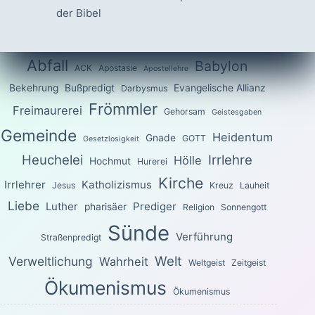
der Bibel
Abfall
Babylon
ACK
Apostasie
Apostellehre
Bekehrung
Bußpredigt
Evangelische Allianz
Darbysmus
Frömmler
Freimaurerei
Gehorsam
Geistesgaben
Gemeinde
Heidentum
Gnade
GOTT
Gesetzlosigkeit
Heuchelei
Irrlehre
Hölle
Hochmut
Hurerei
Kirche
Irrlehrer
Katholizismus
Jesus
Kreuz
Lauheit
Liebe
Luther
Prediger
pharisäer
Religion
Sonnengott
Sünde
Verführung
Straßenpredigt
Welt
Verweltlichung
Wahrheit
Weltgeist
Zeitgeist
Ökumenismus
Ökumenismus