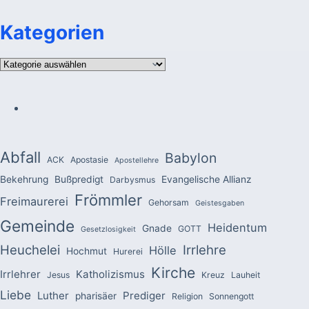
Kategorien
Kategorien
Abfall
Babylon
ACK
Apostasie
Apostellehre
Bekehrung
Bußpredigt
Evangelische Allianz
Darbysmus
Frömmler
Freimaurerei
Gehorsam
Geistesgaben
Gemeinde
Heidentum
Gnade
GOTT
Gesetzlosigkeit
Heuchelei
Irrlehre
Hölle
Hochmut
Hurerei
Kirche
Irrlehrer
Katholizismus
Jesus
Kreuz
Lauheit
Liebe
Luther
Prediger
pharisäer
Religion
Sonnengott