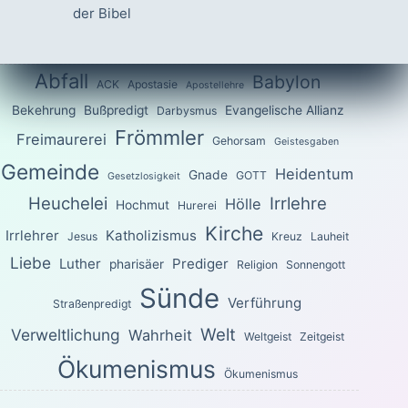
der Bibel
Abfall
Babylon
ACK
Apostasie
Apostellehre
Bekehrung
Bußpredigt
Evangelische Allianz
Darbysmus
Frömmler
Freimaurerei
Gehorsam
Geistesgaben
Gemeinde
Heidentum
Gnade
GOTT
Gesetzlosigkeit
Heuchelei
Irrlehre
Hölle
Hochmut
Hurerei
Kirche
Irrlehrer
Katholizismus
Jesus
Kreuz
Lauheit
Liebe
Luther
Prediger
pharisäer
Religion
Sonnengott
Sünde
Verführung
Straßenpredigt
Welt
Verweltlichung
Wahrheit
Weltgeist
Zeitgeist
Ökumenismus
Ökumenismus