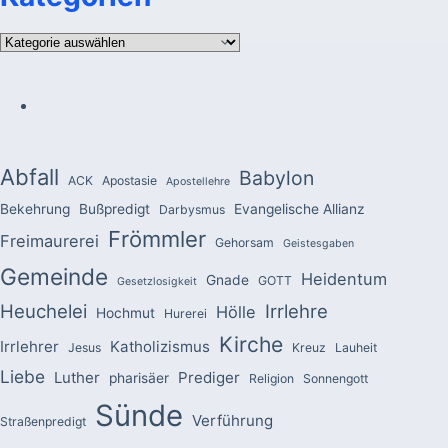
Kategorien
Abfall
Babylon
ACK
Apostasie
Apostellehre
Bekehrung
Bußpredigt
Evangelische Allianz
Darbysmus
Frömmler
Freimaurerei
Gehorsam
Geistesgaben
Gemeinde
Heidentum
Gnade
GOTT
Gesetzlosigkeit
Heuchelei
Irrlehre
Hölle
Hochmut
Hurerei
Kirche
Irrlehrer
Katholizismus
Jesus
Kreuz
Lauheit
Liebe
Luther
Prediger
pharisäer
Religion
Sonnengott
Sünde
Verführung
Straßenpredigt