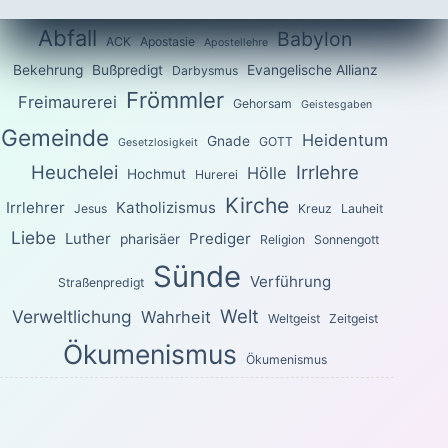
Abfall
Babylon
ACK
Apostasie
Apostellehre
Bekehrung
Bußpredigt
Evangelische Allianz
Darbysmus
Frömmler
Freimaurerei
Gehorsam
Geistesgaben
Gemeinde
Heidentum
Gnade
GOTT
Gesetzlosigkeit
Heuchelei
Irrlehre
Hölle
Hochmut
Hurerei
Kirche
Irrlehrer
Katholizismus
Jesus
Kreuz
Lauheit
Liebe
Luther
Prediger
pharisäer
Religion
Sonnengott
Sünde
Verführung
Straßenpredigt
Welt
Verweltlichung
Wahrheit
Weltgeist
Zeitgeist
Ökumenismus
Ökumenismus