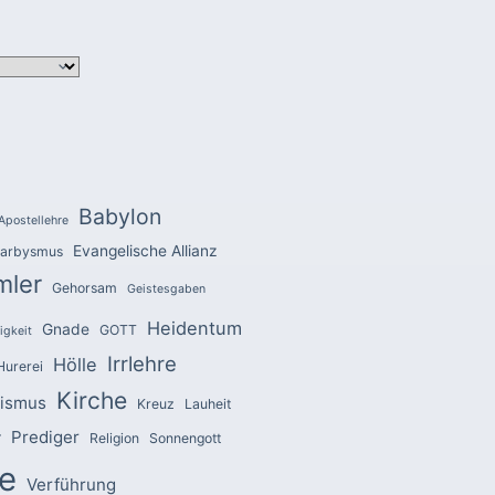
Babylon
Apostellehre
Evangelische Allianz
arbysmus
mler
Gehorsam
Geistesgaben
Heidentum
Gnade
GOTT
igkeit
Irrlehre
Hölle
Hurerei
Kirche
zismus
Kreuz
Lauheit
Prediger
r
Religion
Sonnengott
e
Verführung