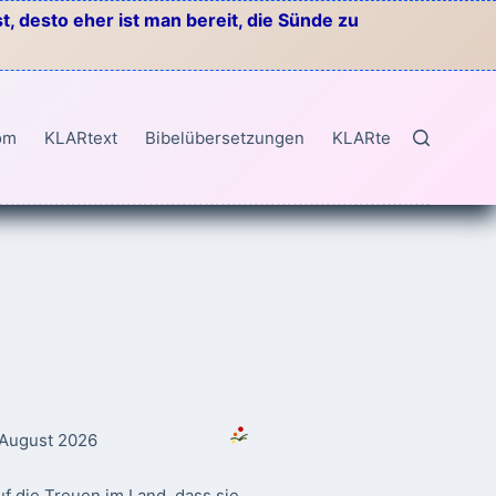
, desto eher ist man bereit, die Sünde zu
om
KLARtext
Bibelübersetzungen
KLARtext
. August 2026
f die Treuen im Land, dass sie