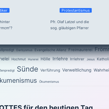
tiker
Protestantismus
hinter
Pfr. Olaf Latzel und die
ermcm“?
sog. gläubigen Pfarrer
Fröm
Freimaurerei
ußpredigt
Evangelische Allianz
Darbysmus
elei
Irrlehre
Hölle
Irrlehrer
Kathol
Hochmut
Hurerei
Jesus
Sünde
Verweltlichung
Wahrhei
Verführung
ßenpredigt
kumenismus
Ökumenismus
OTTES für den heutigen Tag