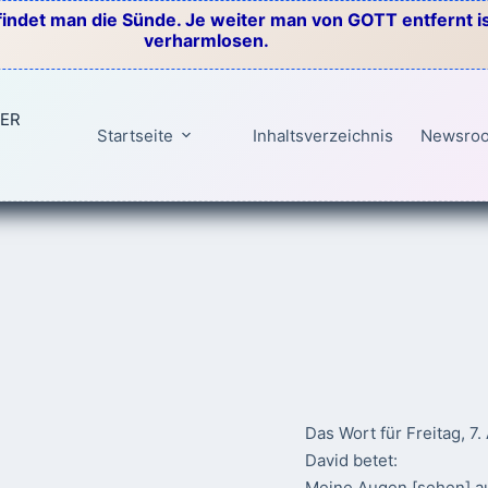
indet man die Sünde. Je weiter man von GOTT entfernt ist
verharmlosen.
TER
Startseite
Inhaltsverzeichnis
Newsro
Das Wort für Freitag, 7
David betet:
Meine Augen [sehen] au