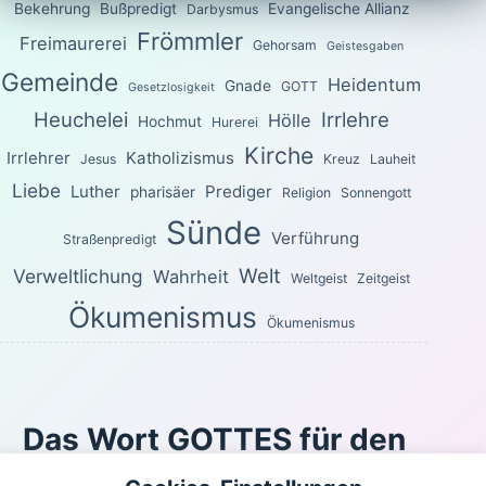
Bekehrung
Bußpredigt
Evangelische Allianz
Darbysmus
Frömmler
Freimaurerei
Gehorsam
Geistesgaben
Gemeinde
Heidentum
Gnade
GOTT
Gesetzlosigkeit
Heuchelei
Irrlehre
Hölle
Hochmut
Hurerei
Kirche
Irrlehrer
Katholizismus
Jesus
Kreuz
Lauheit
Liebe
Luther
Prediger
pharisäer
Religion
Sonnengott
Sünde
Verführung
Straßenpredigt
Welt
Verweltlichung
Wahrheit
Weltgeist
Zeitgeist
Ökumenismus
Ökumenismus
Das Wort GOTTES für den
heutigen Tag