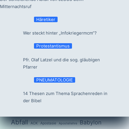
Mitternachtsruf
Häretiker
Wer steckt hinter „Infokriegermcm“?
Protestantismus
Pfr. Olaf Latzel und die sog. gläubigen
Pfarrer
PNEUMATOLOGIE
14 Thesen zum Thema Sprachenreden in
der Bibel
Abfall
Babylon
ACK
Apostasie
Apostellehre