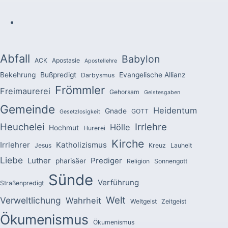
Abfall
Babylon
ACK
Apostasie
Apostellehre
Bekehrung
Bußpredigt
Evangelische Allianz
Darbysmus
Frömmler
Freimaurerei
Gehorsam
Geistesgaben
Gemeinde
Heidentum
Gnade
GOTT
Gesetzlosigkeit
Heuchelei
Irrlehre
Hölle
Hochmut
Hurerei
Kirche
Irrlehrer
Katholizismus
Jesus
Kreuz
Lauheit
Liebe
Luther
Prediger
pharisäer
Religion
Sonnengott
Sünde
Verführung
Straßenpredigt
Welt
Verweltlichung
Wahrheit
Weltgeist
Zeitgeist
Ökumenismus
Ökumenismus