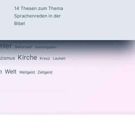
14 Thesen zum Thema
Sprachenreden in der
Bibel
mler
Gehorsam
Geistesgaben
Kirche
izismus
Kreuz
Lauheit
Welt
t
Weltgeist
Zeitgeist
 heilig, denn ich bin heilig.«