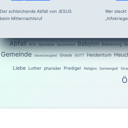
Der schleichende Abfall von JESUS
Wer steckt 
beim Mitternachtsruf
„Infokrieg
Abfall
Babylon
Bekehrung
B
ACK
Apostasie
Apostellehre
Gemeinde
Heuch
Heidentum
Gnade
GOTT
Gesetzlosigkeit
Liebe
Luther
Prediger
pharisäer
Religion
Sonnengott
Stra
Ö
Das Wort G
Sondern wie der, welcher euch berufen hat, heilig ist, seid a