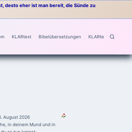
, desto eher ist man bereit, die Sünde zu
om
KLARtext
Bibelübersetzungen
KLARtext
8. August 2026
ahe, in deinem Mund und in
du es tun kannst.