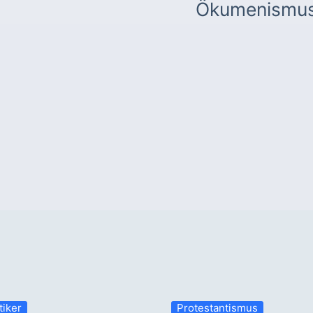
Ökumenismu
tiker
Protestantismus