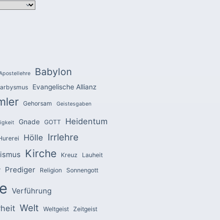
Babylon
Apostellehre
Evangelische Allianz
arbysmus
mler
Gehorsam
Geistesgaben
Heidentum
Gnade
GOTT
igkeit
Irrlehre
Hölle
Hurerei
Kirche
zismus
Kreuz
Lauheit
Prediger
r
Religion
Sonnengott
e
Verführung
Welt
heit
Weltgeist
Zeitgeist