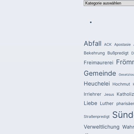
Kategorien
Abfall
ACK
Apostasie
Bekehrung
Bußpredigt
D
Fröm
Freimaurerei
Gemeinde
Gesetzlos
Heuchelei
Hochmut
Irrlehrer
Katholi
Jesus
Liebe
Luther
pharisäe
Sünd
Straßenpredigt
Verweltlichung
Wahr