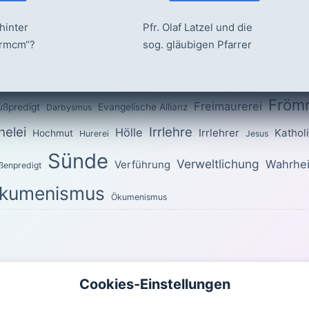
hinter
Pfr. Olaf Latzel und die
ermcm“?
sog. gläubigen Pfarrer
Fröm
Freimaurerei
ußpredigt
Evangelische Allianz
Darbysmus
elei
Irrlehre
Hölle
Irrlehrer
Kathol
Hochmut
Hurerei
Jesus
Sünde
Verweltlichung
Wahrhei
Verführung
ßenpredigt
kumenismus
Ökumenismus
OTTES für den heutigen Tag
Cookies-Einstellungen
uch ihr im ganzen Wandel heilig! Denn es steht geschrieben: »Seid