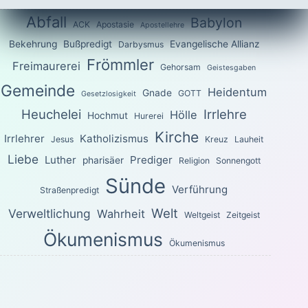
Abfall
Babylon
ACK
Apostasie
Apostellehre
Bekehrung
Bußpredigt
Evangelische Allianz
Darbysmus
Frömmler
Freimaurerei
Gehorsam
Geistesgaben
Gemeinde
Heidentum
Gnade
GOTT
Gesetzlosigkeit
Heuchelei
Irrlehre
Hölle
Hochmut
Hurerei
Kirche
Irrlehrer
Katholizismus
Jesus
Kreuz
Lauheit
Liebe
Luther
Prediger
pharisäer
Religion
Sonnengott
Sünde
Verführung
Straßenpredigt
Welt
Verweltlichung
Wahrheit
Weltgeist
Zeitgeist
Ökumenismus
Ökumenismus