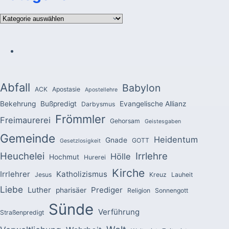
Kategorien
Abfall
Babylon
ACK
Apostasie
Apostellehre
Bekehrung
Bußpredigt
Evangelische Allianz
Darbysmus
Frömmler
Freimaurerei
Gehorsam
Geistesgaben
Gemeinde
Heidentum
Gnade
GOTT
Gesetzlosigkeit
Heuchelei
Irrlehre
Hölle
Hochmut
Hurerei
Kirche
Irrlehrer
Katholizismus
Jesus
Kreuz
Lauheit
Liebe
Luther
Prediger
pharisäer
Religion
Sonnengott
Sünde
Verführung
Straßenpredigt