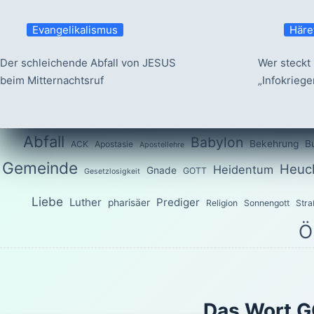
Evangelikalismus
Häre
Der schleichende Abfall von JESUS
Wer steckt 
beim Mitternachtsruf
„Infokrieg
Abfall
Babylon
Bekehrung
B
ACK
Apostasie
Apostellehre
Gemeinde
Heuch
Heidentum
Gnade
GOTT
Gesetzlosigkeit
Liebe
Luther
Prediger
pharisäer
Religion
Sonnengott
Stra
Ö
Das Wort G