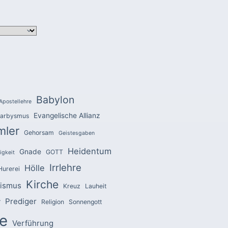
Babylon
Apostellehre
Evangelische Allianz
arbysmus
mler
Gehorsam
Geistesgaben
Heidentum
Gnade
GOTT
igkeit
Irrlehre
Hölle
Hurerei
Kirche
zismus
Kreuz
Lauheit
Prediger
r
Religion
Sonnengott
e
Verführung