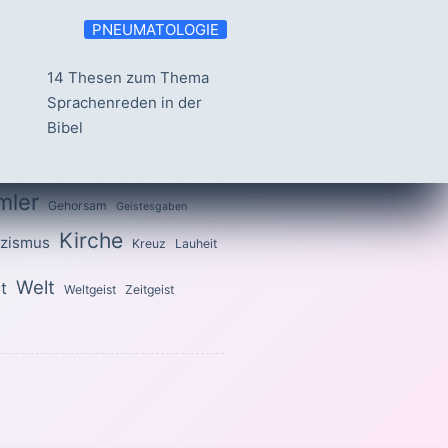
PNEUMATOLOGIE
14 Thesen zum Thema
Sprachenreden in der
Bibel
mler
Gehorsam
Geistesgaben
Kirche
izismus
Kreuz
Lauheit
Welt
t
Weltgeist
Zeitgeist