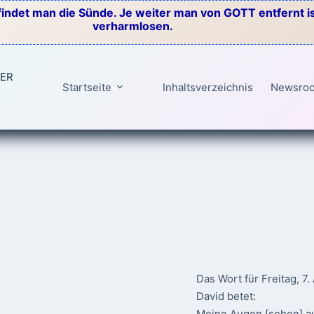
indet man die Sünde. Je weiter man von GOTT entfernt ist
verharmlosen.
TER
Startseite
Inhaltsverzeichnis
Newsro
Das Wort für Freitag, 7
David betet:
Meine Augen [sehen] au