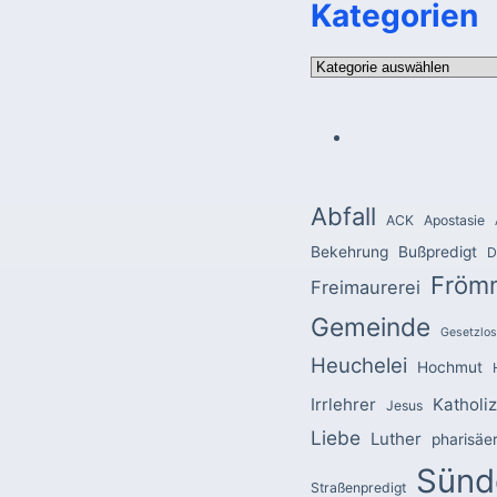
Kategorien
Kategorien
Abfall
ACK
Apostasie
Bekehrung
Bußpredigt
D
Fröm
Freimaurerei
Gemeinde
Gesetzlos
Heuchelei
Hochmut
Irrlehrer
Katholi
Jesus
Liebe
Luther
pharisäe
Sünd
Straßenpredigt