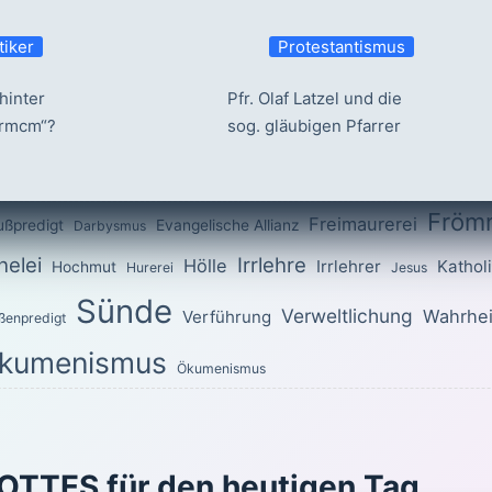
tiker
Protestantismus
hinter
Pfr. Olaf Latzel und die
ermcm“?
sog. gläubigen Pfarrer
Fröm
Freimaurerei
ußpredigt
Evangelische Allianz
Darbysmus
elei
Irrlehre
Hölle
Irrlehrer
Kathol
Hochmut
Hurerei
Jesus
Sünde
Verweltlichung
Wahrhei
Verführung
ßenpredigt
kumenismus
Ökumenismus
OTTES für den heutigen Tag