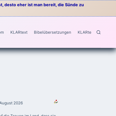
, desto eher ist man bereit, die Sünde zu
om
KLARtext
Bibelübersetzungen
KLARtext
. August 2026
f die Treuen im Land, dass sie