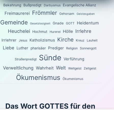
Bekehrung
Bußpredigt
Evangelische Allianz
Darbysmus
Frömmler
Freimaurerei
Gehorsam
Geistesgaben
Gemeinde
Heidentum
Gnade
GOTT
Gesetzlosigkeit
Heuchelei
Irrlehre
Hölle
Hochmut
Hurerei
Kirche
Irrlehrer
Katholizismus
Jesus
Kreuz
Lauheit
Liebe
Luther
Prediger
pharisäer
Religion
Sonnengott
Sünde
Verführung
Straßenpredigt
Welt
Verweltlichung
Wahrheit
Weltgeist
Zeitgeist
Ökumenismus
Ökumenismus
Das Wort GOTTES für den