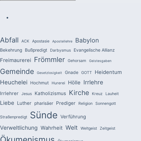
Abfall
Babylon
ACK
Apostasie
Apostellehre
Bekehrung
Bußpredigt
Evangelische Allianz
Darbysmus
Frömmler
Freimaurerei
Gehorsam
Geistesgaben
Gemeinde
Heidentum
Gnade
GOTT
Gesetzlosigkeit
Heuchelei
Irrlehre
Hölle
Hochmut
Hurerei
Kirche
Irrlehrer
Katholizismus
Jesus
Kreuz
Lauheit
Liebe
Luther
Prediger
pharisäer
Religion
Sonnengott
Sünde
Verführung
Straßenpredigt
Welt
Verweltlichung
Wahrheit
Weltgeist
Zeitgeist
Ökumenismus