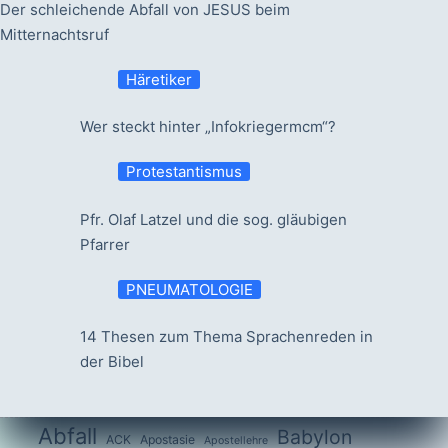
Der schleichende Abfall von JESUS beim
Mitternachtsruf
Häretiker
Wer steckt hinter „Infokriegermcm“?
Protestantismus
Pfr. Olaf Latzel und die sog. gläubigen
Pfarrer
PNEUMATOLOGIE
14 Thesen zum Thema Sprachenreden in
der Bibel
Abfall
Babylon
ACK
Apostasie
Apostellehre