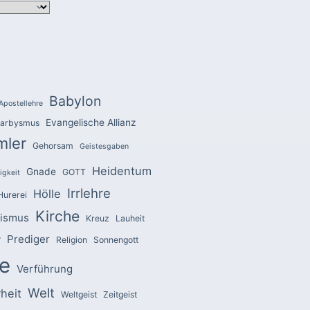
Babylon
Apostellehre
Evangelische Allianz
arbysmus
mler
Gehorsam
Geistesgaben
Heidentum
Gnade
GOTT
igkeit
Irrlehre
Hölle
Hurerei
Kirche
zismus
Kreuz
Lauheit
Prediger
r
Religion
Sonnengott
e
Verführung
Welt
heit
Weltgeist
Zeitgeist