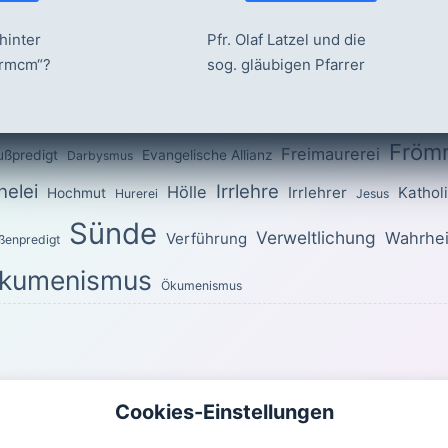
hinter
Pfr. Olaf Latzel und die
ermcm“?
sog. gläubigen Pfarrer
Fröm
Freimaurerei
ußpredigt
Evangelische Allianz
Darbysmus
elei
Irrlehre
Hölle
Irrlehrer
Kathol
Hochmut
Hurerei
Jesus
Sünde
Verweltlichung
Wahrhei
Verführung
ßenpredigt
kumenismus
Ökumenismus
OTTES für den heutigen Tag
Cookies-Einstellungen
uch ihr im ganzen Wandel heilig! Denn es steht geschrieben: »Seid