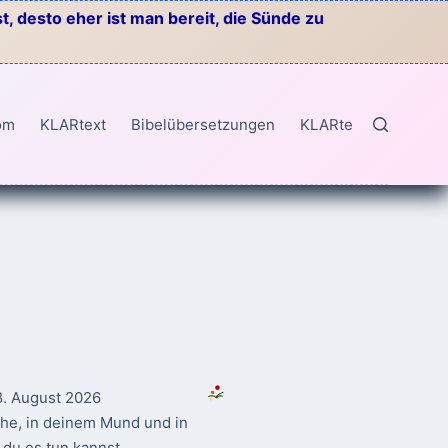
, desto eher ist man bereit, die Sünde zu
om
KLARtext
Bibelübersetzungen
KLARtext
8. August 2026
ahe, in deinem Mund und in
du es tun kannst.