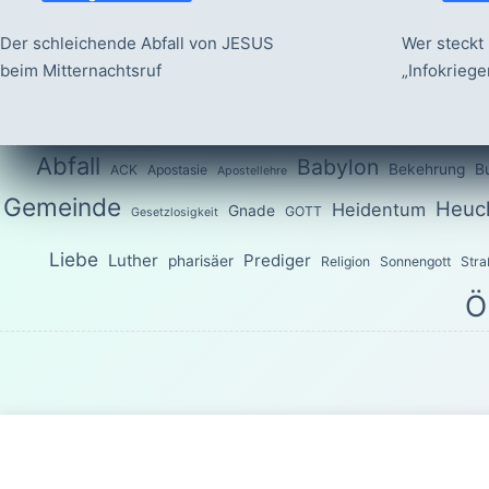
Der schleichende Abfall von JESUS
Wer steckt 
beim Mitternachtsruf
„Infokrieg
Abfall
Babylon
Bekehrung
B
ACK
Apostasie
Apostellehre
Gemeinde
Heuch
Heidentum
Gnade
GOTT
Gesetzlosigkeit
Liebe
Luther
Prediger
pharisäer
Religion
Sonnengott
Stra
Ö
Das Wort G
Sondern wie der, welcher euch berufen hat, heilig ist, seid a