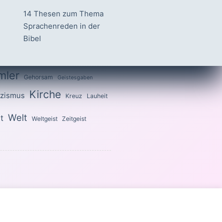
14 Thesen zum Thema
Sprachenreden in der
Bibel
mler
Gehorsam
Geistesgaben
Kirche
izismus
Kreuz
Lauheit
Welt
t
Weltgeist
Zeitgeist
 heilig, denn ich bin heilig.«