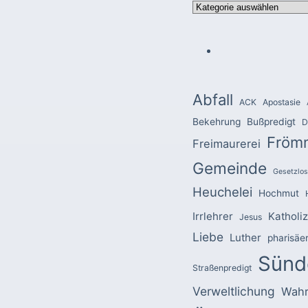
Kategorien
Abfall
ACK
Apostasie
Bekehrung
Bußpredigt
D
Fröm
Freimaurerei
Gemeinde
Gesetzlos
Heuchelei
Hochmut
Irrlehrer
Katholi
Jesus
Liebe
Luther
pharisäe
Sünd
Straßenpredigt
Verweltlichung
Wahr