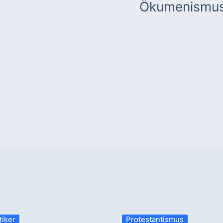
Ökumenismu
tiker
Protestantismus