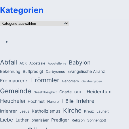
Kategorien
Kategorien
Abfall
Babylon
ACK
Apostasie
Apostellehre
Bekehrung
Bußpredigt
Evangelische Allianz
Darbysmus
Frömmler
Freimaurerei
Gehorsam
Geistesgaben
Gemeinde
Heidentum
Gnade
GOTT
Gesetzlosigkeit
Heuchelei
Irrlehre
Hölle
Hochmut
Hurerei
Kirche
Irrlehrer
Katholizismus
Jesus
Kreuz
Lauheit
Liebe
Luther
Prediger
pharisäer
Religion
Sonnengott