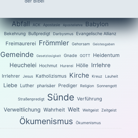
der Bibel
Abfall
Babylon
ACK
Apostasie
Apostellehre
Bekehrung
Bußpredigt
Evangelische Allianz
Darbysmus
Frömmler
Freimaurerei
Gehorsam
Geistesgaben
Gemeinde
Heidentum
Gnade
GOTT
Gesetzlosigkeit
Heuchelei
Irrlehre
Hölle
Hochmut
Hurerei
Kirche
Irrlehrer
Katholizismus
Jesus
Kreuz
Lauheit
Liebe
Luther
Prediger
pharisäer
Religion
Sonnengott
Sünde
Verführung
Straßenpredigt
Welt
Verweltlichung
Wahrheit
Weltgeist
Zeitgeist
Ökumenismus
Ökumenismus