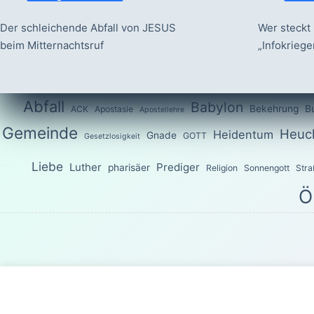
Der schleichende Abfall von JESUS
Wer steckt 
beim Mitternachtsruf
„Infokrieg
Abfall
Babylon
Bekehrung
B
ACK
Apostasie
Apostellehre
Gemeinde
Heuch
Heidentum
Gnade
GOTT
Gesetzlosigkeit
Liebe
Luther
Prediger
pharisäer
Religion
Sonnengott
Stra
Ö
Das Wort G
Sondern wie der, welcher euch berufen hat, heilig ist, seid a