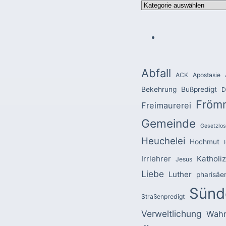
Kategorien
Abfall
ACK
Apostasie
Bekehrung
Bußpredigt
D
Fröm
Freimaurerei
Gemeinde
Gesetzlos
Heuchelei
Hochmut
Irrlehrer
Katholi
Jesus
Liebe
Luther
pharisäe
Sünd
Straßenpredigt
Verweltlichung
Wahr