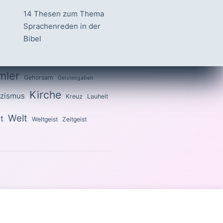
14 Thesen zum Thema
Sprachenreden in der
Bibel
mler
Gehorsam
Geistesgaben
Kirche
izismus
Kreuz
Lauheit
Welt
t
Weltgeist
Zeitgeist
 heilig, denn ich bin heilig.«