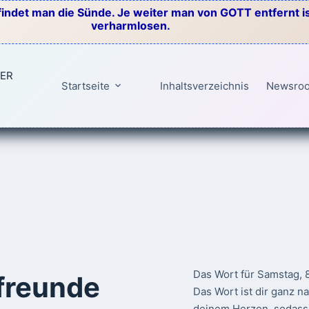
indet man die Sünde. Je weiter man von GOTT entfernt ist
verharmlosen.
TER
Startseite
Inhaltsverzeichnis
Newsro
Das Wort für Samstag, 
reunde
Das Wort ist dir ganz n
deinem Herzen, sodass 