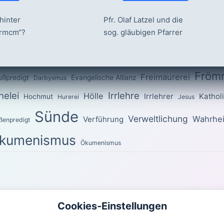
hinter
Pfr. Olaf Latzel und die
ermcm“?
sog. gläubigen Pfarrer
Fröm
Freimaurerei
ußpredigt
Evangelische Allianz
Darbysmus
elei
Irrlehre
Hölle
Irrlehrer
Kathol
Hochmut
Hurerei
Jesus
Sünde
Verweltlichung
Wahrhei
Verführung
ßenpredigt
kumenismus
Ökumenismus
OTTES für den heutigen Tag
Cookies-Einstellungen
uch ihr im ganzen Wandel heilig! Denn es steht geschrieben: »Seid