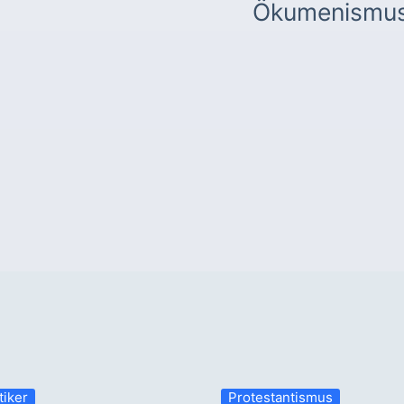
Ökumenismu
tiker
Protestantismus