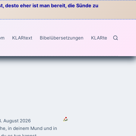
, desto eher ist man bereit, die Sünde zu
om
KLARtext
Bibelübersetzungen
KLARtext
8. August 2026
ahe, in deinem Mund und in
du es tun kannst.