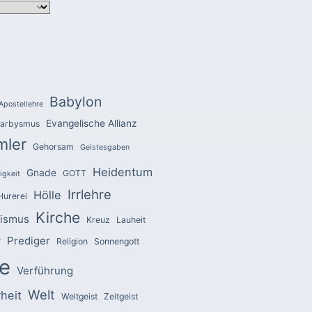
Babylon
Apostellehre
Evangelische Allianz
arbysmus
mler
Gehorsam
Geistesgaben
Heidentum
Gnade
GOTT
igkeit
Irrlehre
Hölle
Hurerei
Kirche
zismus
Kreuz
Lauheit
Prediger
r
Religion
Sonnengott
e
Verführung
Welt
heit
Weltgeist
Zeitgeist