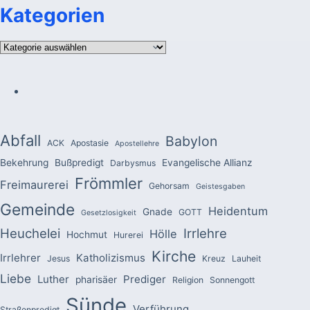
Kategorien
Kategorien
Abfall
Babylon
ACK
Apostasie
Apostellehre
Bekehrung
Bußpredigt
Evangelische Allianz
Darbysmus
Frömmler
Freimaurerei
Gehorsam
Geistesgaben
Gemeinde
Heidentum
Gnade
GOTT
Gesetzlosigkeit
Heuchelei
Irrlehre
Hölle
Hochmut
Hurerei
Kirche
Irrlehrer
Katholizismus
Jesus
Kreuz
Lauheit
Liebe
Luther
Prediger
pharisäer
Religion
Sonnengott
Sünde
Verführung
Straßenpredigt