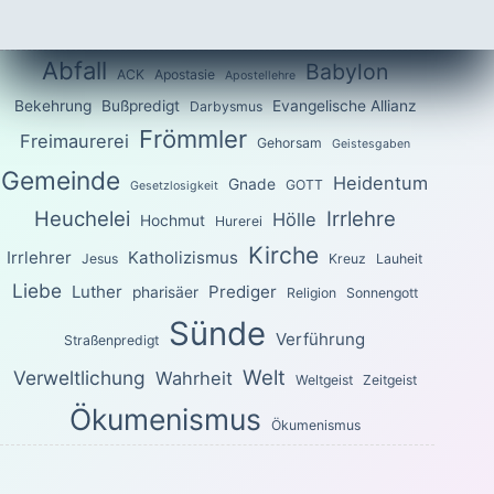
Abfall
Babylon
ACK
Apostasie
Apostellehre
Bekehrung
Bußpredigt
Evangelische Allianz
Darbysmus
Frömmler
Freimaurerei
Gehorsam
Geistesgaben
Gemeinde
Heidentum
Gnade
GOTT
Gesetzlosigkeit
Heuchelei
Irrlehre
Hölle
Hochmut
Hurerei
Kirche
Irrlehrer
Katholizismus
Jesus
Kreuz
Lauheit
Liebe
Luther
Prediger
pharisäer
Religion
Sonnengott
Sünde
Verführung
Straßenpredigt
Welt
Verweltlichung
Wahrheit
Weltgeist
Zeitgeist
Ökumenismus
Ökumenismus