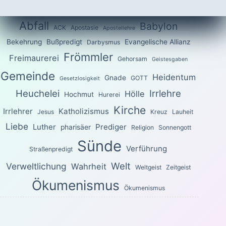
Abfall
Babylon
ACK
Apostasie
Apostellehre
Bekehrung
Bußpredigt
Evangelische Allianz
Darbysmus
Frömmler
Freimaurerei
Gehorsam
Geistesgaben
Gemeinde
Heidentum
Gnade
GOTT
Gesetzlosigkeit
Heuchelei
Irrlehre
Hölle
Hochmut
Hurerei
Kirche
Irrlehrer
Katholizismus
Jesus
Kreuz
Lauheit
Liebe
Luther
Prediger
pharisäer
Religion
Sonnengott
Sünde
Verführung
Straßenpredigt
Welt
Verweltlichung
Wahrheit
Weltgeist
Zeitgeist
Ökumenismus
Ökumenismus