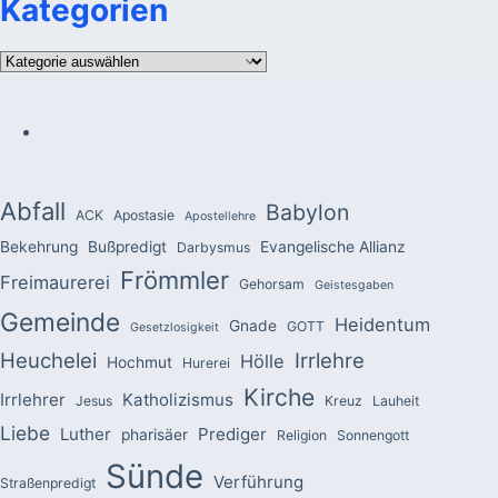
Kategorien
Kategorien
Abfall
Babylon
ACK
Apostasie
Apostellehre
Bekehrung
Bußpredigt
Evangelische Allianz
Darbysmus
Frömmler
Freimaurerei
Gehorsam
Geistesgaben
Gemeinde
Heidentum
Gnade
GOTT
Gesetzlosigkeit
Heuchelei
Irrlehre
Hölle
Hochmut
Hurerei
Kirche
Irrlehrer
Katholizismus
Jesus
Kreuz
Lauheit
Liebe
Luther
Prediger
pharisäer
Religion
Sonnengott
Sünde
Verführung
Straßenpredigt