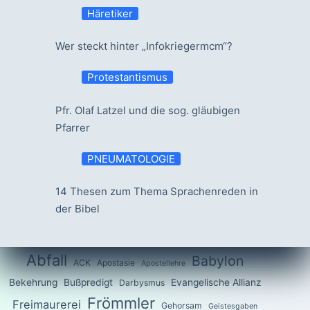
Häretiker
Wer steckt hinter „Infokriegermcm“?
Protestantismus
Pfr. Olaf Latzel und die sog. gläubigen
Pfarrer
PNEUMATOLOGIE
14 Thesen zum Thema Sprachenreden in
der Bibel
Abfall
Babylon
ACK
Apostasie
Apostellehre
Bekehrung
Bußpredigt
Evangelische Allianz
Darbysmus
Frömmler
Freimaurerei
Gehorsam
Geistesgaben