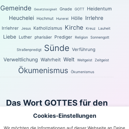
Gemeinde
Heidentum
Gnade
GOTT
Gesetzlosigkeit
Heuchelei
Irrlehre
Hölle
Hochmut
Hurerei
Kirche
Irrlehrer
Katholizismus
Jesus
Kreuz
Lauheit
Liebe
Luther
Prediger
pharisäer
Religion
Sonnengott
Sünde
Verführung
Straßenpredigt
Welt
Verweltlichung
Wahrheit
Weltgeist
Zeitgeist
Ökumenismus
Ökumenismus
Das Wort GOTTES für den
heutigen Tag
Cookies-Einstellungen
Sondern wie der, welcher euch berufen hat, heilig ist,
Wir möchten die Informationen auf dieser Webseite an Deine