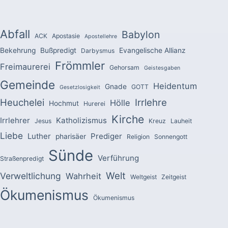
Abfall
Babylon
ACK
Apostasie
Apostellehre
Bekehrung
Bußpredigt
Evangelische Allianz
Darbysmus
Frömmler
Freimaurerei
Gehorsam
Geistesgaben
Gemeinde
Heidentum
Gnade
GOTT
Gesetzlosigkeit
Heuchelei
Irrlehre
Hölle
Hochmut
Hurerei
Kirche
Irrlehrer
Katholizismus
Jesus
Kreuz
Lauheit
Liebe
Luther
Prediger
pharisäer
Religion
Sonnengott
Sünde
Verführung
Straßenpredigt
Welt
Verweltlichung
Wahrheit
Weltgeist
Zeitgeist
Ökumenismus
Ökumenismus