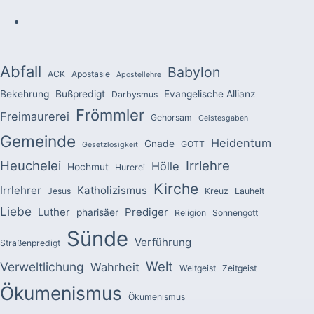
Abfall
Babylon
ACK
Apostasie
Apostellehre
Bekehrung
Bußpredigt
Evangelische Allianz
Darbysmus
Frömmler
Freimaurerei
Gehorsam
Geistesgaben
Gemeinde
Heidentum
Gnade
GOTT
Gesetzlosigkeit
Heuchelei
Irrlehre
Hölle
Hochmut
Hurerei
Kirche
Irrlehrer
Katholizismus
Jesus
Kreuz
Lauheit
Liebe
Luther
Prediger
pharisäer
Religion
Sonnengott
Sünde
Verführung
Straßenpredigt
Welt
Verweltlichung
Wahrheit
Weltgeist
Zeitgeist
Ökumenismus
Ökumenismus