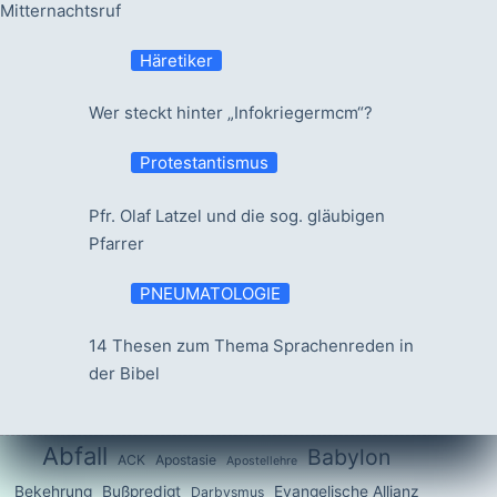
Mitternachtsruf
Häretiker
Wer steckt hinter „Infokriegermcm“?
Protestantismus
Pfr. Olaf Latzel und die sog. gläubigen
Pfarrer
PNEUMATOLOGIE
14 Thesen zum Thema Sprachenreden in
der Bibel
Abfall
Babylon
ACK
Apostasie
Apostellehre
Bekehrung
Bußpredigt
Evangelische Allianz
Darbysmus