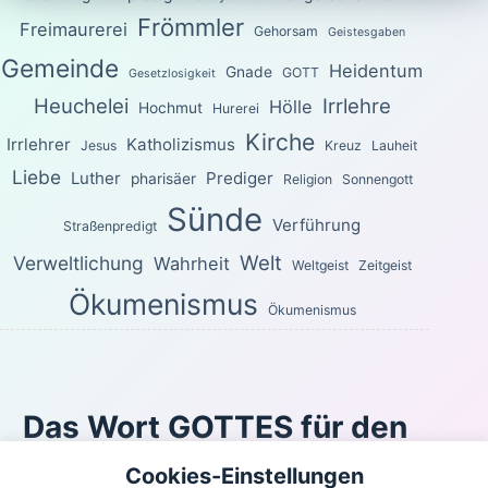
Frömmler
Freimaurerei
Gehorsam
Geistesgaben
Gemeinde
Heidentum
Gnade
GOTT
Gesetzlosigkeit
Heuchelei
Irrlehre
Hölle
Hochmut
Hurerei
Kirche
Irrlehrer
Katholizismus
Jesus
Kreuz
Lauheit
Liebe
Luther
Prediger
pharisäer
Religion
Sonnengott
Sünde
Verführung
Straßenpredigt
Welt
Verweltlichung
Wahrheit
Weltgeist
Zeitgeist
Ökumenismus
Ökumenismus
Das Wort GOTTES für den
heutigen Tag
Cookies-Einstellungen