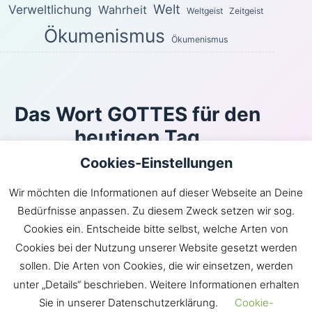
Welt
Verweltlichung
Wahrheit
Weltgeist
Zeitgeist
Ökumenismus
Ökumenismus
Das Wort GOTTES für den
heutigen Tag
Cookies-Einstellungen
Oder kann sich jemand in Schlupfwinkeln verbergen,
und ich, ich sähe ihn nicht?, spricht der HERR. Bin ich
Wir möchten die Informationen auf dieser Webseite an Deine
es nicht, der den Himmel und die Erde erfüllt?, spricht
Bedürfnisse anpassen. Zu diesem Zweck setzen wir sog.
der HERR.
Cookies ein. Entscheide bitte selbst, welche Arten von
Jeremia 23:24
Cookies bei der Nutzung unserer Website gesetzt werden
Inhaltsverzeichnis
|
Newsroom
|
KLARtext
|
sollen. Die Arten von Cookies, die wir einsetzen, werden
Bibelübersetzungen
|
Impressum
unter „Details“ beschrieben. Weitere Informationen erhalten
Sie in unserer Datenschutzerklärung.
Cookie-
GOTT hat die Gemeinde JESU in die Welt gebracht.