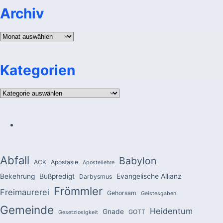
Archiv
Archiv
Kategorien
Kategorien
Abfall
Babylon
ACK
Apostasie
Apostellehre
Bekehrung
Bußpredigt
Evangelische Allianz
Darbysmus
Frömmler
Freimaurerei
Gehorsam
Geistesgaben
Gemeinde
Heidentum
Gnade
GOTT
Gesetzlosigkeit