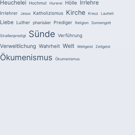
Heuchelei
Irrlehre
Hölle
Hochmut
Hurerei
Kirche
Irrlehrer
Katholizismus
Jesus
Kreuz
Lauheit
Liebe
Luther
Prediger
pharisäer
Religion
Sonnengott
Sünde
Verführung
Straßenpredigt
Welt
Verweltlichung
Wahrheit
Weltgeist
Zeitgeist
Ökumenismus
Ökumenismus