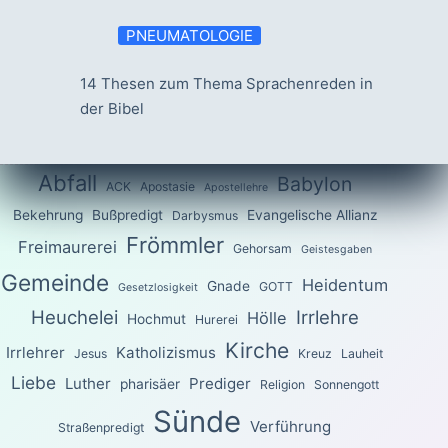
PNEUMATOLOGIE
14 Thesen zum Thema Sprachenreden in
der Bibel
Abfall
Babylon
ACK
Apostasie
Apostellehre
Bekehrung
Bußpredigt
Evangelische Allianz
Darbysmus
Frömmler
Freimaurerei
Gehorsam
Geistesgaben
Gemeinde
Heidentum
Gnade
GOTT
Gesetzlosigkeit
Heuchelei
Irrlehre
Hölle
Hochmut
Hurerei
Kirche
Irrlehrer
Katholizismus
Jesus
Kreuz
Lauheit
Liebe
Luther
Prediger
pharisäer
Religion
Sonnengott
Sünde
Verführung
Straßenpredigt