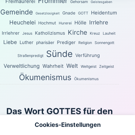
Frömmler
Freimaurerei
Gehorsam
Geistesgaben
Gemeinde
Heidentum
Gnade
GOTT
Gesetzlosigkeit
Heuchelei
Irrlehre
Hölle
Hochmut
Hurerei
Kirche
Irrlehrer
Katholizismus
Jesus
Kreuz
Lauheit
Liebe
Luther
Prediger
pharisäer
Religion
Sonnengott
Sünde
Verführung
Straßenpredigt
Welt
Verweltlichung
Wahrheit
Weltgeist
Zeitgeist
Ökumenismus
Ökumenismus
Das Wort GOTTES für den
heutigen Tag
Cookies-Einstellungen
Für die Freiheit hat Christus uns frei gemacht. Steht