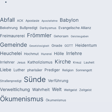
Abfall
Babylon
ACK
Apostasie
Apostellehre
Bekehrung
Bußpredigt
Evangelische Allianz
Darbysmus
Frömmler
Freimaurerei
Gehorsam
Geistesgaben
Gemeinde
Heidentum
Gnade
GOTT
Gesetzlosigkeit
Heuchelei
Irrlehre
Hölle
Hochmut
Hurerei
Kirche
Irrlehrer
Katholizismus
Jesus
Kreuz
Lauheit
Liebe
Luther
Prediger
pharisäer
Religion
Sonnengott
Sünde
Verführung
Straßenpredigt
Welt
Verweltlichung
Wahrheit
Weltgeist
Zeitgeist
Ökumenismus
Ökumenismus