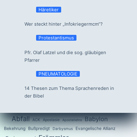
Häretiker
Wer steckt hinter „Infokriegermcm“?
Protestantismus
Pfr. Olaf Latzel und die sog. gläubigen
Pfarrer
PNEUMATOLOGIE
14 Thesen zum Thema Sprachenreden in
der Bibel
Abfall
Babylon
ACK
Apostasie
Apostellehre
Bekehrung
Bußpredigt
Evangelische Allianz
Darbysmus