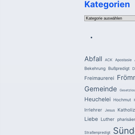
Kategorien
Kategorien
Abfall
ACK
Apostasie
Bekehrung
Bußpredigt
D
Fröm
Freimaurerei
Gemeinde
Gesetzlos
Heuchelei
Hochmut
Irrlehrer
Katholi
Jesus
Liebe
Luther
pharisäe
Sünd
Straßenpredigt