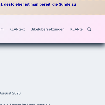
, desto eher ist man bereit, die Sünde zu
om
KLARtext
Bibelübersetzungen
KLARtext
. August 2026
f die Treuen im Land, dass sie