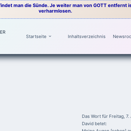
indet man die Sünde. Je weiter man von GOTT entfernt ist
verharmlosen.
TER
Startseite
Inhaltsverzeichnis
Newsro
Das Wort für Freitag, 7
David betet:
Meine Augen [sehen] au