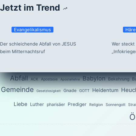
Jetzt im Trend
Evangelikalismus
Häre
Der schleichende Abfall von JESUS
Wer steckt 
beim Mitternachtsruf
„Infokrieg
Abfall
Babylon
Bekehrung
B
ACK
Apostasie
Apostellehre
Gemeinde
Heuch
Heidentum
Gnade
GOTT
Gesetzlosigkeit
Liebe
Luther
Prediger
pharisäer
Religion
Sonnengott
Stra
Ö