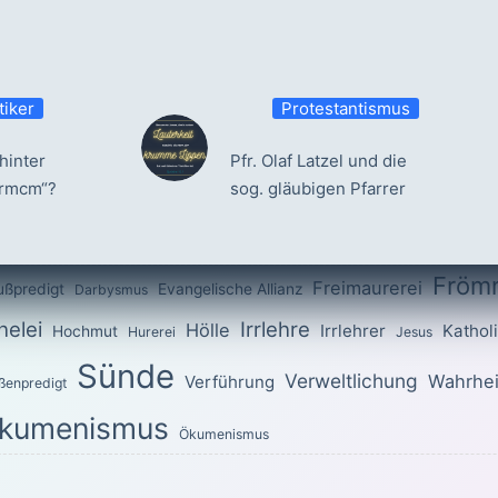
tiker
Protestantismus
hinter
Pfr. Olaf Latzel und die
ermcm“?
sog. gläubigen Pfarrer
Fröm
Freimaurerei
ußpredigt
Evangelische Allianz
Darbysmus
elei
Irrlehre
Hölle
Irrlehrer
Kathol
Hochmut
Hurerei
Jesus
Sünde
Verweltlichung
Wahrhei
Verführung
ßenpredigt
kumenismus
Ökumenismus