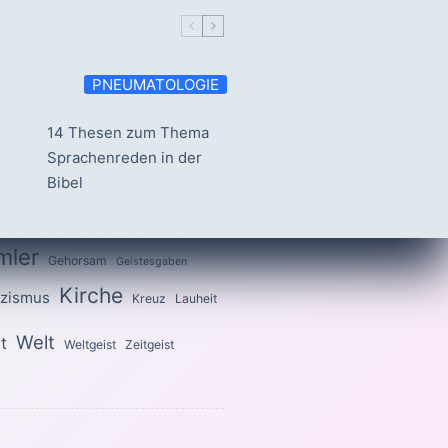
PNEUMATOLOGIE
14 Thesen zum Thema
Sprachenreden in der
Bibel
mler
Gehorsam
Geistesgaben
Kirche
izismus
Kreuz
Lauheit
Welt
t
Weltgeist
Zeitgeist