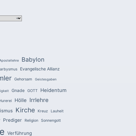
Babylon
Apostellehre
Evangelische Allianz
arbysmus
mler
Gehorsam
Geistesgaben
Heidentum
Gnade
GOTT
igkeit
Irrlehre
Hölle
Hurerei
Kirche
zismus
Kreuz
Lauheit
Prediger
r
Religion
Sonnengott
e
Verführung