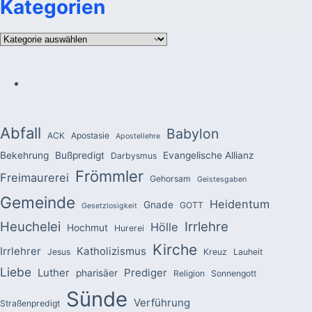
Kategorien
Kategorien
Abfall
Babylon
ACK
Apostasie
Apostellehre
Bekehrung
Bußpredigt
Evangelische Allianz
Darbysmus
Frömmler
Freimaurerei
Gehorsam
Geistesgaben
Gemeinde
Heidentum
Gnade
GOTT
Gesetzlosigkeit
Heuchelei
Irrlehre
Hölle
Hochmut
Hurerei
Kirche
Irrlehrer
Katholizismus
Jesus
Kreuz
Lauheit
Liebe
Luther
Prediger
pharisäer
Religion
Sonnengott
Sünde
Verführung
Straßenpredigt