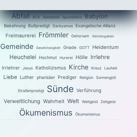
Abfall
Babylon
ACK
Apostasie
Apostellehre
Bekehrung
Bußpredigt
Evangelische Allianz
Darbysmus
Frömmler
Freimaurerei
Gehorsam
Geistesgaben
Gemeinde
Heidentum
Gnade
GOTT
Gesetzlosigkeit
Heuchelei
Irrlehre
Hölle
Hochmut
Hurerei
Kirche
Irrlehrer
Katholizismus
Jesus
Kreuz
Lauheit
Liebe
Luther
Prediger
pharisäer
Religion
Sonnengott
Sünde
Verführung
Straßenpredigt
Welt
Verweltlichung
Wahrheit
Weltgeist
Zeitgeist
Ökumenismus
Ökumenismus