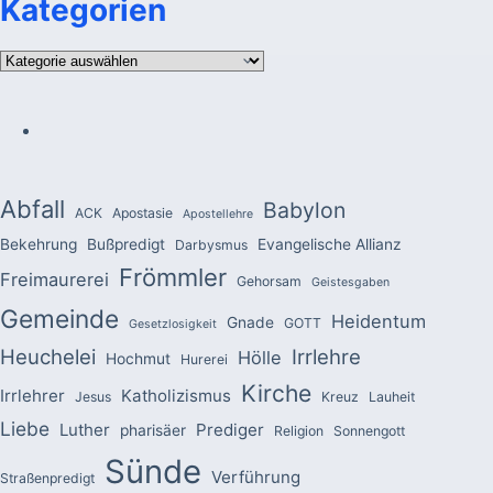
Kategorien
Kategorien
Abfall
Babylon
ACK
Apostasie
Apostellehre
Bekehrung
Bußpredigt
Evangelische Allianz
Darbysmus
Frömmler
Freimaurerei
Gehorsam
Geistesgaben
Gemeinde
Heidentum
Gnade
GOTT
Gesetzlosigkeit
Heuchelei
Irrlehre
Hölle
Hochmut
Hurerei
Kirche
Irrlehrer
Katholizismus
Jesus
Kreuz
Lauheit
Liebe
Luther
Prediger
pharisäer
Religion
Sonnengott
Sünde
Verführung
Straßenpredigt