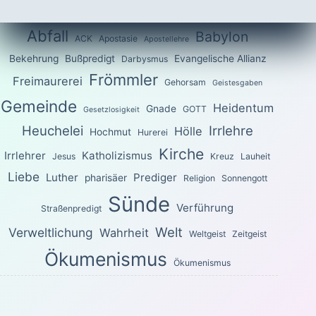
Abfall
Babylon
ACK
Apostasie
Apostellehre
Bekehrung
Bußpredigt
Evangelische Allianz
Darbysmus
Frömmler
Freimaurerei
Gehorsam
Geistesgaben
Gemeinde
Heidentum
Gnade
GOTT
Gesetzlosigkeit
Heuchelei
Irrlehre
Hölle
Hochmut
Hurerei
Kirche
Irrlehrer
Katholizismus
Jesus
Kreuz
Lauheit
Liebe
Luther
Prediger
pharisäer
Religion
Sonnengott
Sünde
Verführung
Straßenpredigt
Welt
Verweltlichung
Wahrheit
Weltgeist
Zeitgeist
Ökumenismus
Ökumenismus